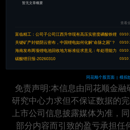
暂无文章概要
查看全
富临精工：公司子公司江西升华现有高压实密度磷酸铁锂
03/10 
正极材料产能30万吨
关键矿产封锁阴云密布，中国锂电如何化解“命脉之困”？
03/10 
海南发布两项锂电池回收地方标准征求意见：年处理能力
03/10 
门槛 2 万吨，镍钴锰回收率≥98%
碳酸锂日报-20260310
03/10 
同花顺个股页面
模拟
|
免责声明:本信息由同花顺金融
研究中心力求但不保证数据的完
上市公司信息披露媒体为准，同
部分内容而引致的盈亏承担任