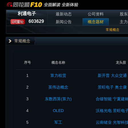
利通电子
最新动态
公司资料
股东
603629
新闻公告
概念题材
主力
常规概念
常规概念
序号
概念名称
龙头股
1
算力租赁
新开普
大众交通
2
英伟达概念
景旺电子
奥士康
3
东数西算(算力)
合锻智能
宁夏建
4
OLED
沃格光电
景旺电
5
军工
云南锗业
光智科