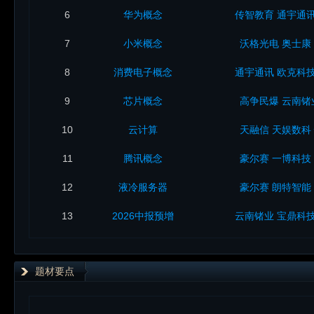
6
华为概念
传智教育
通宇通
7
小米概念
沃格光电
奥士康
8
消费电子概念
通宇通讯
欧克科
9
芯片概念
高争民爆
云南锗
10
云计算
天融信
天娱数科
11
腾讯概念
豪尔赛
一博科技
12
液冷服务器
豪尔赛
朗特智能
13
2026中报预增
云南锗业
宝鼎科
题材要点