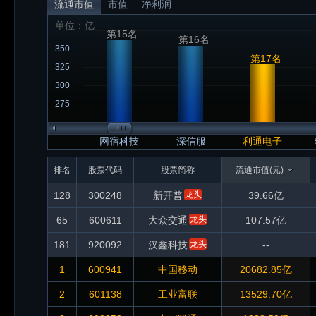
流通市值
市值
净利润
单位：亿
第15名
第16名
350
第17名
325
300
275
网宿科技
深信服
利通电子
排名
股票代码
股票简称
流通市值(元)
128
300248
新开普
龙头
39.66亿
65
600611
大众交通
龙头
107.57亿
181
920092
汉鑫科技
龙头
--
1
600941
中国移动
20682.85亿
2
601138
工业富联
13529.70亿