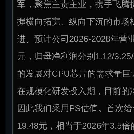
军，聚焦主责主业，携手飞腾
握横向拓宽、纵向下沉的市场
进。预计公司2026-2028年营业收入
元，归母净利润分别1.12/3.2
的发展对CPU芯片的需求量巨
在规模化研发投入期，目前的
因此我们采用PS估值。首次给
19.48元，相当于2026年3.