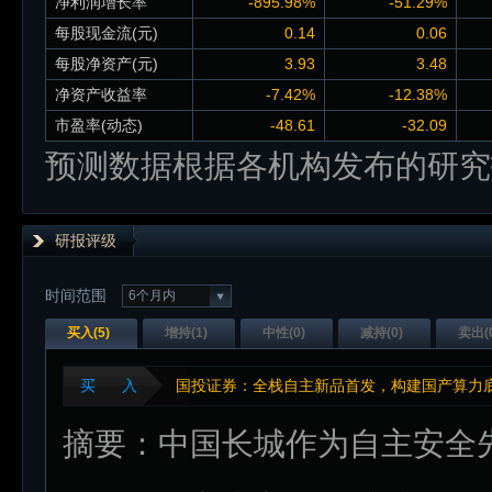
净利润增长率
-895.98%
-51.29%
每股现金流(元)
0.14
0.06
每股净资产(元)
3.93
3.48
净资产收益率
-7.42%
-12.38%
市盈率(动态)
-48.61
-32.09
预测数据根据各机构发布的研究
研报评级
时间范围
6个月内
买入(
5
)
增持(
1
)
中性(
0
)
减持(
0
)
卖出(
买 入
国投证券：全栈自主新品首发，构建国产算力
摘要：中国长城作为自主安全