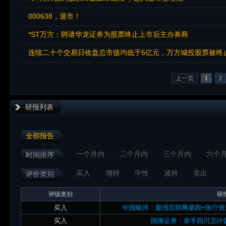
000638，退市！
*ST万方：聘请华龙证券为股票终止上市后主办券商
连续二十个交易日收盘总市值均低于5亿元，万方城投股票被终
上一页
1
2
研报列表
全部报告
一个月内
二个月内
三个月内
六个
时间排序
买入
增持
中性
减持
卖出
评价类别
评级类别
研
买入
中国银河：最强互联网基因+医疗
买入
国海证券：牵手四川卫计