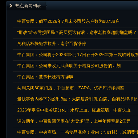
热点新闻列表
中百集团：截至2026年7月末公司股东户数为98738户
“胖改”难破亏损困局？高层更迭背后，这家老牌商超能翻盘吗？
免税店板块短线拉升，南宁百货涨停
中百集团：公司将于2026年8月17日召开2026年第三次临时股
中百集团：公司未收到武商联关于增持公司股份的计划
中百集团：董事长汪梅方辞职
两周关闭30家门店，中百超市、ZARA、优衣库持续调整
量贩零食内卷下的盈利B面：大牌瘦身引流 白牌、自有品牌撑
2026年零售中报冷暖分化：永辉止血、红旗筑墙、中百失血
调改两年，中百集团仍困在“大卖场”里，上半年预亏超2亿元
中百集团、中央商场、一鸣食品涨停！业内：“加科技，减消费