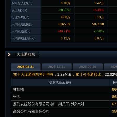
股东总人数(户)
6.70万
9.42万
较上期变化
-28.93%
+5.49%
行业平均(户)
4.80万
5.13万
人均流通股(股)
8265.69
5874.38
人均流通变化
+40.71%
-5.20%
人均持股金额(元)
8.12万
6.07万
十大流通股东
2026-03-31
2025-12-31
2025-09-30
202
前十大流通股东累计持有：
1.22亿股
，累计占流通股比：
22.02
机构或基金名称
持
林旭曦
86
张杰
86
厦门安妮股份有限公司-第二期员工持股计划
67
高盛公司有限责任公司
35