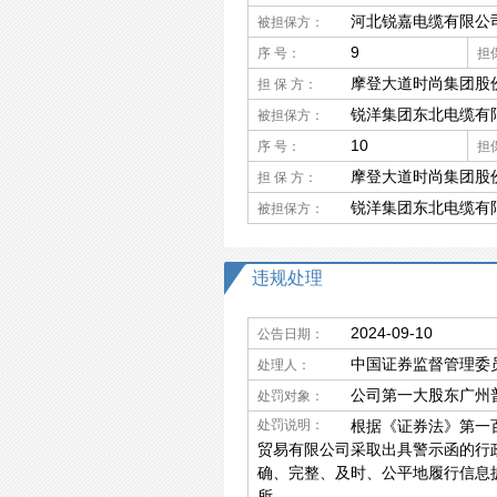
河北锐嘉电缆有限公
被担保方：
9
序 号：
担
摩登大道时尚集团股
担 保 方：
锐洋集团东北电缆有
被担保方：
10
序 号：
担
摩登大道时尚集团股
担 保 方：
锐洋集团东北电缆有
被担保方：
违规处理
2024-09-10
公告日期：
中国证券监督管理委
处理人：
公司第一大股东广州
处罚对象：
处罚说明：
根据《证券法》第一
贸易有限公司采取出具警示函的行
确、完整、及时、公平地履行信息
所。