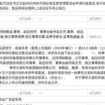
处罚决定书之日起60日内向中国证券监督管理委员会申请行政复议,也可
政诉讼。复议和诉讼期间,上述决定不停止执行。
--
处罚金额：
处罚类型：
理林毅超,董事、副总经理、董事会秘书翁文芳,董事、副总
敏,独立董事裘爽,独立董事仉鹏,监事张家珍,监事陈越越,监
违规行为：
节，依据本所《股票上市规则（2023年修订）》第13.2.3条和《上
经本所纪律处分委员会审议通过，本所作出如下处分决定： 一、对摩
道时尚集团股份有限公司董事长、总经理林毅超，公司董事、副总经理
集团股份有限公司董事、副总经理、董事会秘书翁文芳，独立董事陈凯
。 摩登大道时尚集团股份有限公司、林毅超、魏勇、张海为如对本所
十五个交易日内向本所申请复核。复核申请应当统一由摩登大道时尚集团
场递交方式提交给本所指定联系人（刘女士）。 对于摩登大道时尚集
将记入上市公司诚信档案，并向社会公开。
--
处罚金额：
处罚类型：
员会广东监管局