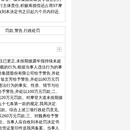
行主体责任,积极筹措偿还占用ST摩
收到本决定书之日起六个月内归还,
罚款,警告,行政处罚
且已更正,未按期披露年报持续未超
记载的行为,根据当事人违法行为的事
尚集团股份有限公司给予警告,并处
对翁文芳给予警告,并处以80万元罚
人违法行为的事实、性质、情节与社
警告,并处以100万元罚款;二、
以20万元罚款。对摩登大道未按期披
九十七条第一款的规定,我局决定:
罚款。综合上述三项行政处罚意见,
260万元罚款;三、对魏勇给予警
元罚款。当事人应自收到本处罚决定书
付款凭证复印件送我局备案。当事人