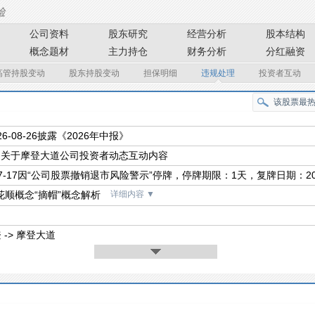
公司资料
股东研究
经营分析
股本结构
概念题材
主力持仓
财务分析
分红融资
高管持股变动
股东持股变动
担保明细
违规处理
投资者互动
26-08-26披露《2026年中报》
条关于摩登大道公司投资者动态互动内容
-07-17因“公司股票撤销退市风险警示”停牌，停牌期限：1天，复牌日期：2026-07
花顺概念“摘帽”概念解析
详细内容
▼
登 -> 摩登大道