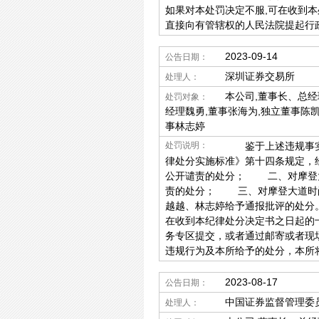
如果对本处罚决定不服,可在收到本
直接向有管辖权的人民法院提起行
2023-09-14
公告日期：
深圳证券交易所
处理人：
本公司,董事长、总经
处罚对象：
经理魏勇,董事张海为,独立董事陈凯
事林志婷
处罚说明：
鉴于上述违规事实及情
律处分实施标准》第十四条规定，
公开谴责的处分； 二、对摩登大
责的处分； 三、对摩登大道时尚
越越、林志婷给予通报批评的处分
在收到本纪律处分决定书之日起的
务专区提交，或者通过邮寄或者现
违规行为及本所给予的处分，本所
2023-08-17
公告日期：
中国证券监督管理委
处理人：