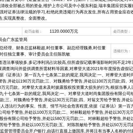
施清收全部被占用的资金,维护上市公司及中小股东利益;瑞丰集团应切实履
强对证券法律法规的学习,杜绝此类违规行为再次发生,所有占用资金应在
告,实现真整改、全面整改。
1120.0000万元
处罚金额：
处罚类型：
员会广东监管局
总经理、财务总监林毅超,时任董事、副总经理魏勇,时任董
违规行为：
,时任独立董事、审计委员会主任陈凯敏
道违法事项较多,多记净利润占比较高,但所虚假记载事项影响时间不足2年
展调查询问并提供调查所需材料等因素,对摩登大道2021年年度报告虚假
据《证券法》第一百九十七条第二款的规定,我局决定:一、对摩登大道时
警告,并处以190万元罚款;三、对魏勇给予警告,并处以100万元罚款;四、
50万元罚款。对摩登大道未及时披露股权投资重大损失的行为,根据当事
九十七条第一款的规定,我局决定:一、对摩登大道时尚集团股份有限公司给予
罚款;三、对魏勇给予警告,并处以30万元罚款;四、对翁文芳给予警告,并处
当事人违法行为的事实、性质、情节与社会危害程度,依据《证券法》第一百
司给予警告,并处以100万元罚款;二、对林毅超给予警告,并处以30万元
股份有限公司给予警告,并处以580万元罚款;二、对林毅超给予警告,并处以
文芳给予警告,并处以100万元罚款;五、对陈凯敏给予警告,并处以50万
券监督管理委员会开户银行,由该行直接上缴国库,并将注有当事人名称的