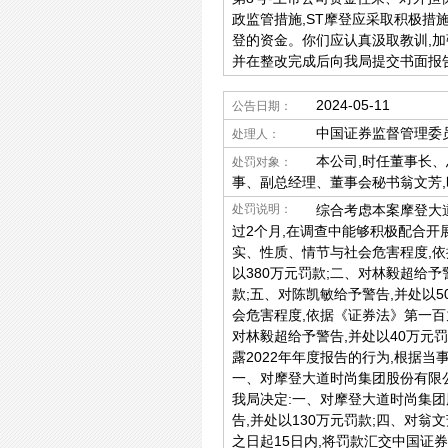
政监管措施,ST摩登应采取积极措
登的资金。你们应认真汲取教训,加
并在整改完成后向我局提交书面报
2024-05-11
公告日期：
中国证券监督管理委
处理人：
本公司,时任董事长、
处罚对象：
事、副总经理、董事会秘书翁文芳
处罚说明：
综合考虑本案摩登大
过2个月,在调查中能够积极配合开
实、性质、情节与社会危害程度,依
以380万元罚款;二、对林毅超给予
款;五、对陈凯敏给予警告,并处以
会危害程度,依据《证券法》第一百
对林毅超给予警告,并处以40万元
露2022年年度报告的行为,根据
一、对摩登大道时尚集团股份有限公
我局决定:一、对摩登大道时尚集团
告,并处以130万元罚款;四、对翁
之日起15日内,将罚款汇交中国证