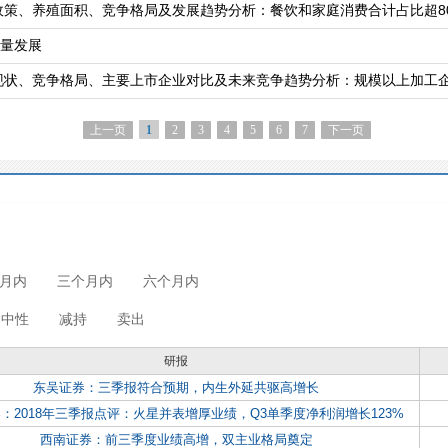
政策、养殖面积、竞争格局及发展趋势分析：餐饮和家庭消费合计占比超80
量发展
上一页
2
3
4
5
6
7
下一页
1
月内
三个月内
六个月内
中性
减持
卖出
研报
东吴证券：三季报符合预期，内生外延共驱高增长
：2018年三季报点评：火星并表增厚业绩，Q3单季度净利润增长123%
西南证券：前三季度业绩高增，双主业格局奠定