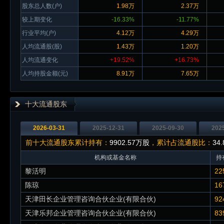
股东总人数(户)
1.98万
2.37万
较上期变化
-16.33%
-11.77%
行业平均(户)
4.12万
4.29万
人均流通股(股)
1.43万
1.20万
人均流通变化
+19.52%
+16.73%
人均持股金额(元)
8.91万
7.65万
十大流通股东
2026-03-31
2025-12-31
2025-09-30
202
前十大流通股东累计持有：
9902.57万股
，累计占流通股比：
34
机构或基金名称
持
黎活明
22
陈琼
16
天津田长企业管理咨询合伙企业(有限合伙)
92
天津乐邦企业管理咨询合伙企业(有限合伙)
83