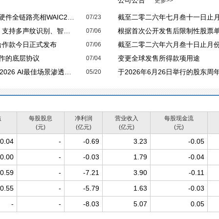
公司公告
更多>>
全链路亮相WAIC2026
截至二零二六年七月叁十一日止月份之
07/23
声纹识别、智能摘要与安全快传
根据首次公开发售后限制性股票
07/06
e合作款今日正式发布
截至二零二六年六月叁十日止月份之股
07/06
协作的底层协议
变更全球发售所得款项用途
07/04
透案例」：AI协作从工具走向组织操作系统
于2026年6月26日举行的股东
05/20
益
每股股息
净利润
营业收入
每股现金流
(元)
(亿元)
(亿元)
(元)
-0.04
-
-0.69
3.23
-0.05
0.00
-
-0.03
1.79
-0.04
-0.59
-
-7.21
3.90
-0.11
-0.55
-
-5.79
1.63
-0.03
-
-
-8.03
5.07
0.05