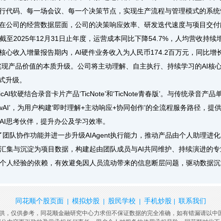
一行代码、每一场会议、每一个决策节点，实现生产流程与管理模式的系统
在公司的经营数据层面，公司的决策响应效率、研发迭代速度与项目交付
2025年12月31日止年度，运营成本同比下降54.7%，人均营收持续增
收入增量报告期内，AI硬件业务收入为人民币174.2百万元，同比增长
迭代，实现产品价值的本质升级。公司将主动理解、自主执行、持续学习的AI
越式升级。
AI软硬结合录音卡片产品‘TicNote’和‘TicNote青春版’。与传统录音产
hadowAI’，为用户构建‘即时理解+主动响应+协同创作’的全流程服务路径
AI思考伙伴，提升办公及学习效率。
融入了团队协作功能并进一步升级AIAgent执行能力，推动产品由个人助理
汇集与沉淀为项目数据，构建起由团队成员与AI共同维护、持续演进的
个人经验的依赖，有效避免因人员流动带来的信息断层问题，驱动数据沉
同花顺个股页面
模拟炒股
股民学校
手机炒股
联系我们
|
|
|
|
提供，仅供参考，同花顺金融研究中心力求但不保证数据的完全准确，如有错漏请以中