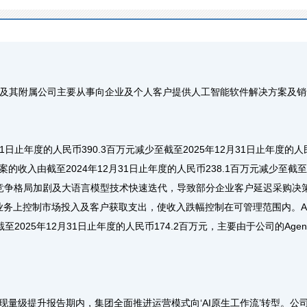
其附属公司主要从事向企业及个人客户提供人工智能软件解决方案及销
日止年度的人民币390.3百万元减少至截至2025年12月31日止年度的人民
的收入由截至2024年12月31日止年度的人民币238.1百万元减少至截至2
I市场竞争格局加剧及大语言模型技术快速迭代，导致部分企业客户延迟采购
业务上控制市场投入及客户获取支出，使收入跌幅控制在可管理范围内。AI硬
至2025年12月31日止年度的人民币174.2百万元，主要由于公司的Age
级提升报告期内，集团全面推进运营模式向‘AI原生工作流’转型。公司将