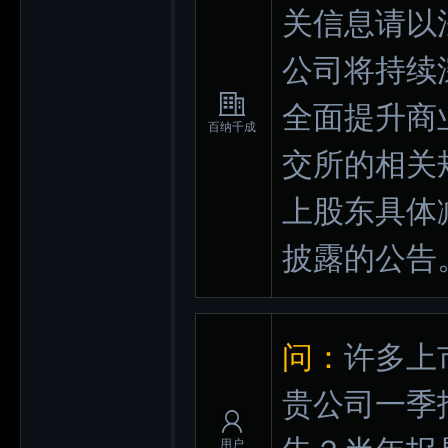
关信息请以
公司将持续
全面提升商
百纳千成
交所的相关
上股东具体
披露的公告
问：
许多上
贵公司一季
用户