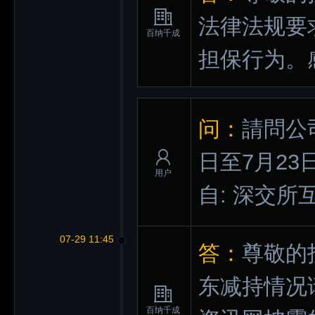
法律法规要
百纳千成
担保行为。
问：
請問公
日至7月2
用户
自: 深交所
07-29 11:45
答：
尊敬的
东减持情况请
百纳千成