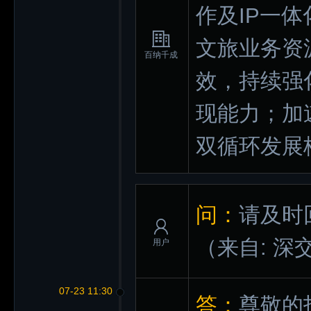
作及IP一
文旅业务资
百纳千成
效，持续强
现能力；加
双循环发展
问：
请及时
（来自: 深
用户
07-23 11:30
答：
尊敬的