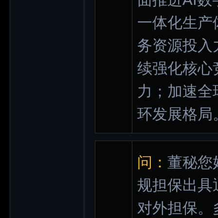
一体化生产
务资源投入
续强化核心
力；加速全
环发展格局
问：
董秘您
规担保出具
对外担保。