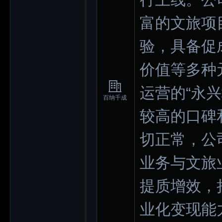
富的文旅项
验，具备促
价值等多种
运营的“永兴
百纳千成
较高的口碑
切正常，公
业务与文旅
提质增效，
业化变现能