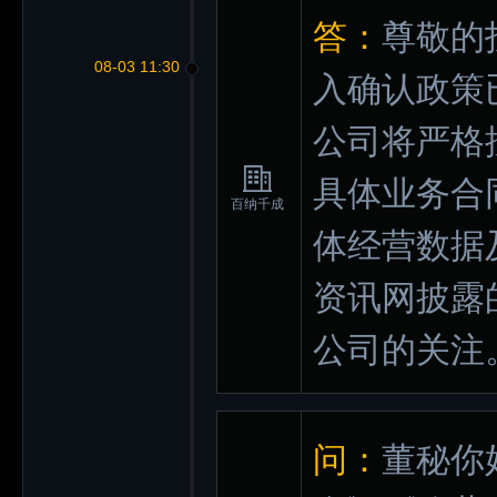
答：
尊敬的
08-03 11:30
入确认政策
公司将严格
具体业务合
百纳千成
体经营数据
资讯网披露
公司的关注
问：
董秘你