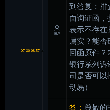
到答复：排
面询证函，
表示不存在
用户
属实？能否
回函原件？
07-30 08:57
银行系列诉
司是否可以
动易）
答：
尊敬的