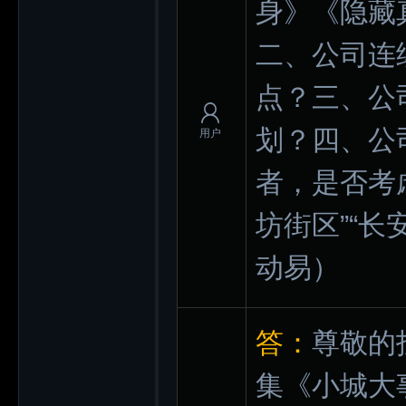
身》《隐藏
二、公司连
点？三、公
划？四、公
用户
者，是否考
坊街区”“长
动易）
答：
尊敬的
集《小城大