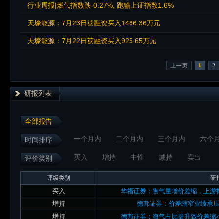
行业周报|燃气指数跌-0.27%, 跑输上证指数1.6%
天壕能源：7月23日获融资买入1486.36万元
天壕能源：7月22日获融资买入925.65万元
上一页
1
2
研报列表
全部报告
一个月内
二个月内
三个月内
六个
时间排序
买入
增持
中性
减持
卖出
评价类别
评级类别
研
买入
华福证券：售气量增价差缩，上游
增持
德邦证券：价差缩窄业绩承
增持
德邦证券：海气占比提升致价差缩