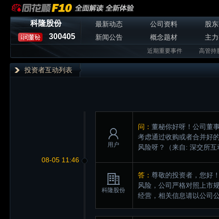
科隆股份
最新动态
公司资料
股东
300405
新闻公告
概念题材
主力
近期重要事件
高管持
投资者互动列表
问：
董秘你好呀！公司董
考虑通过收购或者合并好的
用户
风险呀？
（来自: 深交所
08-05 11:46
答：
尊敬的投资者，您好
风险，公司严格对照上市规
科隆股份
经营，相关信息请以公司