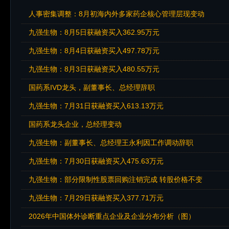
人事密集调整：8月初海内外多家药企核心管理层现变动
九强生物：8月5日获融资买入362.95万元
九强生物：8月4日获融资买入497.78万元
九强生物：8月3日获融资买入480.55万元
国药系IVD龙头，副董事长、总经理辞职
九强生物：7月31日获融资买入613.13万元
国药系龙头企业，总经理变动
九强生物：副董事长、总经理王永利因工作调动辞职
九强生物：7月30日获融资买入475.63万元
九强生物：部分限制性股票回购注销完成 转股价格不变
九强生物：7月29日获融资买入377.71万元
2026年中国体外诊断重点企业及企业分布分析（图）