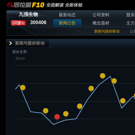
九强生物
最新动态
公司资料
股东
300406
新闻公告
概念题材
主力
新闻与股价联动
公
新闻与股价联动
股价走势
Zoom