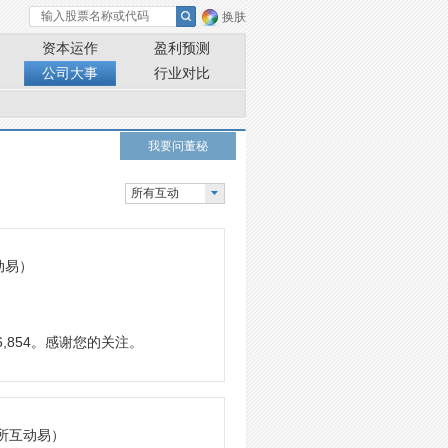
换肤
资本运作
盈利预测
公司大事
行业对比
我要问董秘
所有互动
动易）
,854。感谢您的关注。
交所互动易）