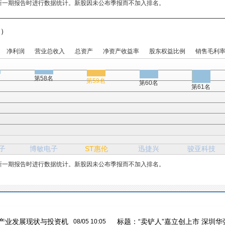
新一期报告时进行数据统计。新股因未公布季报而不加入排名。
家）
净利润
营业总收入
总资产
净资产收益率
股东权益比例
销售毛利
名
第58名
第59名
第60名
第61名
子
博敏电子
ST惠伦
迅捷兴
骏亚科技
新一期报告时进行数据统计。新股因未公布季报而不加入排名。
产业发展现状与投资机
标题：
“卖铲人”嘉立创上市 深圳华
08/05 10:05