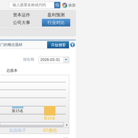
换肤
资本运作
盈利预测
公司大事
行业对比
报告期
2026-03-31
率
总股本
第15名
第16名
东晶电子
ST惠伦