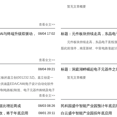
空间布局、投资机会分析等）
暂无文章概要
查看全文>>
：AI与终端升级双驱动，
标题：
元件板块持续走高，东晶电
08/04 17:02
元件板块持续走高，东晶电子直线
股此前涨停，南亚新材、中富电路涨超1
查看全文>>
标题：
洞庭湖畔崛起电子元器件之
08/04 09:21
的嘉立创(001232.SZ)。嘉立创是一
暂无文章概要
涵盖EDA/CAM(电子设计自动化软件
(印制电路板)制造、电子元器件购销及电子
查看全文>>
值比增近两成
民科园盛中智能产业园预计年底启
08/03 08:26
收，将于年底启用
白云盛中智能产业园拟年底启用
08/01 20:11