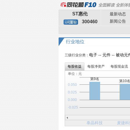
ST惠伦
最新动态
新闻公告
300460
行业地位
电子 -- 元件 -- 被动
三级行业分类：
每股收益
每股净资产
每股现金流
单位：元
第9名
第10
0.050
0.025
0.000
-0.025
泰晶科技
麦捷科