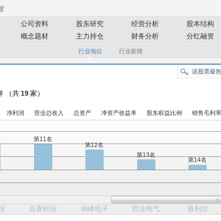
公司资料
股东研究
经营分析
股本结构
概念题材
主力持仓
财务分析
分红融资
行业地位
行业新闻
元件 （共
19
家）
净利润
营业总收入
总资产
净资产收益率
股东权益比例
销售毛利
名
第11名
第12名
第13名
第14名
技
晶赛科技
铜峰电子
胜业电气
格利尔