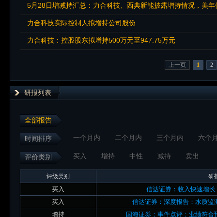
5月28日增减持汇总：力合科技、西典新能披露增持情况，美年
力合科技实际控制人拟增持公司股份
力合科技：控股股东拟增持500万元至947.75万元
上一页
1
2
研报列表
全部报告
一个月内
二个月内
三个月内
六个
时间排序
买入
增持
中性
减持
卖出
评价类别
评级类别
研
买入
信达证券：收入快速增长
买入
信达证券：深度报告：水质监
增持
国海证券：事件点评：业绩符合