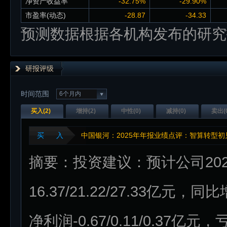
净资产收益率
-32.75%
-29.90%
市盈率(动态)
-28.87
-34.33
预测数据根据各机构发布的研究
研报评级
时间范围
6个月内
买入(
2
)
增持(
2
)
中性(
0
)
减持(
0
)
卖出(
买 入
中国银河：2025年年报业绩点评：智算转型
摘要：投资建议：预计公司202
16.37/21.22/27.33亿元，同
净利润-0.67/0.11/0.37亿