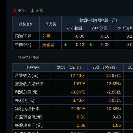
调高
调低
预测年报每股收益（元）
机构名称
研究员
2026预测
2027预测
2028预测
国海证券
刘熹
-0.09
0.10
0.1
中国银河
吴砚靖
-0.13
0.02
0.0
详细指标预测
预测指标
2023（实际值）
2024（实际值）
2
营业收入(元)
12.43亿
13.97亿
营业收入增长率
1.67%
12.35%
利润总额(元)
-3.04亿
-2.88亿
净利润(元)
-3.40亿
-3.03亿
净利润增长率
-79.90%
10.86%
每股现金流(元)
0.36
0.48
每股净资产(元)
1.86
1.86