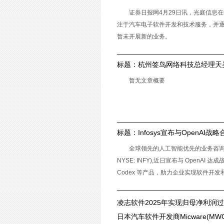
技术服务
证券日报网4月29日讯，光庭信息
注于汽车电子软件开发和技术服务，并逐
暂未开展新的业务。
标题：
杭州签鸟网络科技总经理天
代，我们更需要尊重规则
暂无文章概要
标题：
Infosys宣布与OpenAI战略
规模化释放 AI 价值
全球领先的人工智能优先的业务咨询和技术服
NYSE: INFY),近日宣布与 OpenAI 达
Codex 等产品，助力企业实现软件开发
凌志软件2025年实现归母净利润过
价值成长
日本汽车软件开发商Micware(MWC.