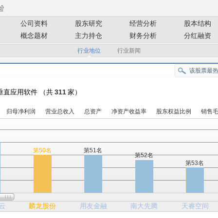
公司资料
股东研究
经营分析
股本结构
概念题材
主力持仓
财务分析
分红融资
行业地位
行业新闻
- 垂直应用软件 （共
311
家）
归母净利润
营业总收入
总资产
净资产收益率
股东权益比例
销售
名
第50名
第51名
第52名
第53名
云
麟龙股份
用友金融
南大先腾
天睿空间