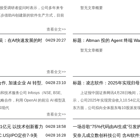
在接受调研者提问时表示，公司多年来专
暂无文章概要
步借助AI创建新的软件生产方式，目前
查看全文>>
吴：在AI快速发展的时
标题：
Altman 投的 Agent 终端 
04/29 20:27
数飙到3.5万！开源是延长软件寿
暂无文章概要
查看全文>>
合作, 加速企业 AI 转型,
标题：
凌志软件：2025年实现归
04/28 23:10
新蓄力价值成长
务公司 Infosys（NSE, BSE,
上证报中国证券网讯4月28日晚间，
成战略合作，利用 OpenAI 的前沿 AI 模型及
示，公司2025年实现营业收入10.54亿
和现代
东方面，公司拟向全体股东每10股派发现
查看全文>>
价值。
1亿元 以技术创新蓄力
一场谷歌“75%代码由AI生成”引发
04/28 18:58
US)IPO定价7-9美
安奈儿成立数创科技公司 含AI软
04/28 16:28