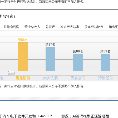
新一期报告时进行数据统计。新股因未公布季报而不加入排名。
共
474
家）
归母净利润
营业总收入
总资产
净资产收益率
股东权益比例
销售
名
第86名
第87名
第88名
第89名
地
麟龙股份
南大先腾
天睿空间
湾流股份
新一期报告时进行数据统计。新股因未公布季报而不加入排名。
于汽车电子软件开发和
标题：
AI编码模型正逼近瓶颈
04/29 21:10