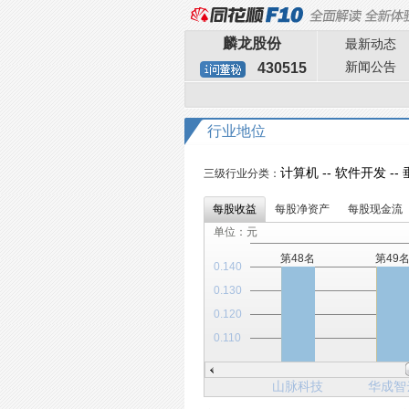
麟龙股份
最新动态
新闻公告
430515
行业地位
计算机 -- 软件开发 -
三级行业分类：
每股收益
每股净资产
每股现金流
单位：元
第48名
第49
0.140
0.130
0.120
0.110
山脉科技
华成智