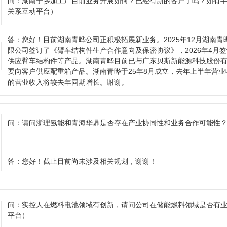
问：
湖南宁乡加工厂目前业务开展如何？已经有新的客户了吗？如有
关系互动平台）
答：
您好！目前湖南青晔公司正积极拓展新业务。2025年12月湖南
限公司签订了《臂车结构件生产合作意向及保密协议》，2026年4月
供应臂车结构件等产品。湖南青晔目前已与广东贝斯新能源科技股份
要向客户供应配重箱产品。湖南青晔于25年8月成立，去年上半年营业
的营业收入将较去年同期增长。谢谢。
问：
请问浙理氢能和青海华鼎是否存在产业协同性和业务合作可能性
答：
您好！截止目前尚未涉及相关规划，谢谢！
问：
实控人在燃料电池领域有创新，请问公司在储能燃料领域是否有
平台）