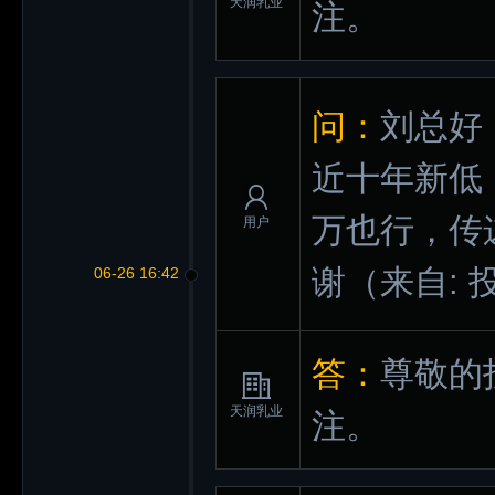
天润乳业
注。
问：
刘总好
近十年新低
万也行，传
用户
谢
（来自:
06-26 16:42
答：
尊敬的
天润乳业
注。