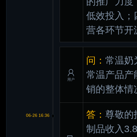
的推广力度
低效投入；
营各环节开
问：
常温奶
常温产品产
用户
销的整体情
答：
尊敬的
06-26 16:36
制品收入3.