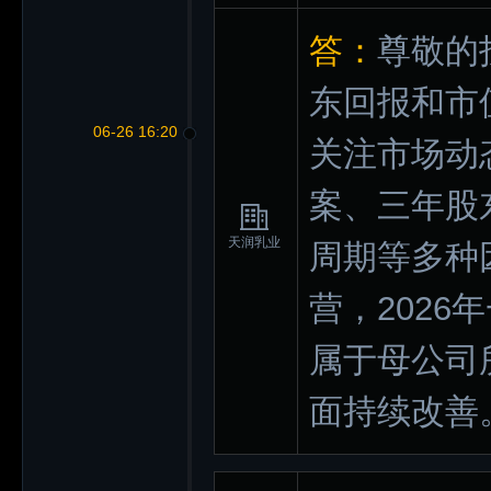
答：
尊敬的
东回报和市
06-26 16:20
关注市场动
案、三年股
天润乳业
周期等多种
营，2026
属于母公司所
面持续改善