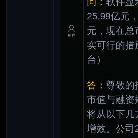
问：
软件显
25.99亿
元，现在总
用户
实可行的措
台）
答：
尊敬的
市值与融资
将从以下几
增效。公司2