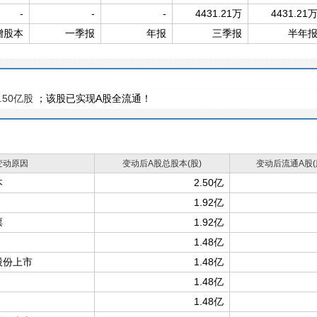
-
-
-
4431.21万
4431.21
增股本
一季报
年报
三季报
半年
.50亿股
；该股已实现A股全流通！
变动原因
变动后A股总股本(股)
变动后流通A股(
本
2.50亿
1.92亿
票
1.92亿
1.48亿
股份上市
1.48亿
1.48亿
1.48亿