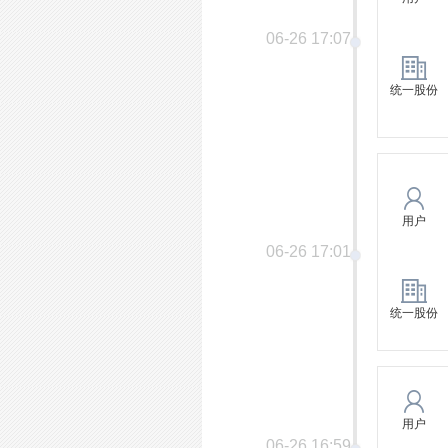
06-26 17:07
统一股份
用户
06-26 17:01
统一股份
用户
06-26 16:59