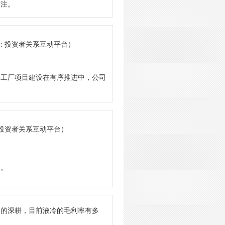
关注。
: 投资者关系互动平台）
桥工厂项目建设在有序推进中，公司
 投资者关系互动平台）
告。
液的深耕，目前液冷的毛利率有多