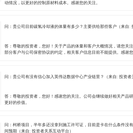
动情况，以更好的控制原材料成本。感谢您的关注。
问：
贵公司目前碳氢冷却液的体量有多少？主要供给那些客户
（来自:
答：
尊敬的投资者，您好！关于产品的体量和客户大概情况，请您关
部分客户与公司保密协议的约定，相关客户信息目前不能提供。感谢
问：
贵公司有没有信心加入英伟达数据中心产业链里？
（来自: 投资
答：
尊敬的投资者，您好！感谢您的关注。公司会继续做好相关产品
更好的价值。
问：
柯桥项目，半年多还没拿到施工许可证，目前是卡在什么条件没
间预期
（来自: 投资者关系互动平台）