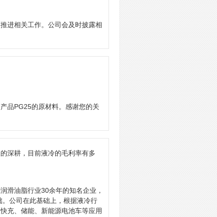
可推进相关工作。公司会及时披露相
）
产品PG25的原材料。感谢您的关
液的深耕，目前液冷的毛利率有多
润滑油脂行业30余年的知名企业，
础。公司在此基础上，根据液冷行
压快充、储能、新能源电池车等应用