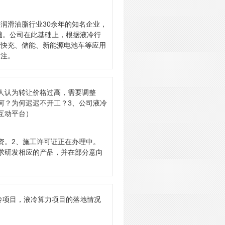
润滑油脂行业30余年的知名企业，
础。公司在此基础上，根据液冷行
压快充、储能、新能源电池车等应用
关注。
人认为转让价格过高，需要调整
何？为何迟迟不开工？3、公司液冷
系互动平台）
资。2、施工许可证正在办理中。
求研发相应的产品，并在部分意向
冷项目，液冷算力项目的落地情况