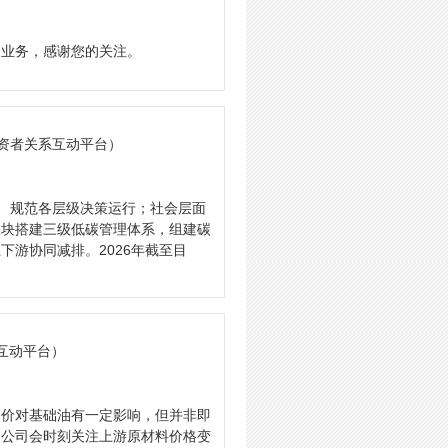
售业务，感谢您的关注。
投资者关系互动平台）
度、规范各层级决策运行；社会层面
板块搭建三级低碳管理体系，组建碳
游协同减排。2026年截至目
系互动平台）
油价对基础油有一定影响，但并非即
。公司会时刻关注上游原材料价格变