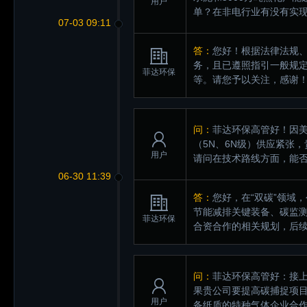
用户
单？在非电行业有没有实
07-03 09:11
答：
您好！根据法律法规
务，且已遵照指引一般规
菲达环保
等。请您予以关注，感谢
问：
菲达环保高管好！因
（5N、6N级）供应紧张
用户
请问在技术路线方面，能
06-30 11:39
答：
您好，在“双碳”领域
节能减排关键装备、碳监测
菲达环保
合资合作的相关规划，后
问：
菲达环保高管好：接上
果贵公司要提高碳捕捉项目
用户
备纸质的特种气体企业合