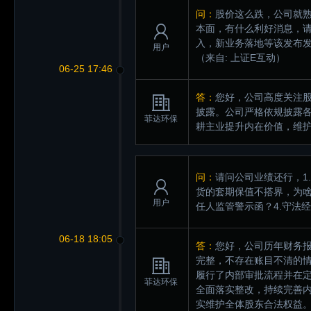
问：
股价这么跌，公司就
本面，有什么利好消息，
入，新业务落地等该发布
用户
（来自: 上证E互动）
06-25 17:46
答：
您好，公司高度关注
披露。公司严格依规披露
菲达环保
耕主业提升内在价值，维
问：
请问公司业绩还行，1
货的套期保值不搭界，为啥
用户
任人监管警示函？4.守法
06-18 18:05
答：
您好，公司历年财务
完整，不存在账目不清的
履行了内部审批流程并在
菲达环保
全面落实整改，持续完善
实维护全体股东合法权益