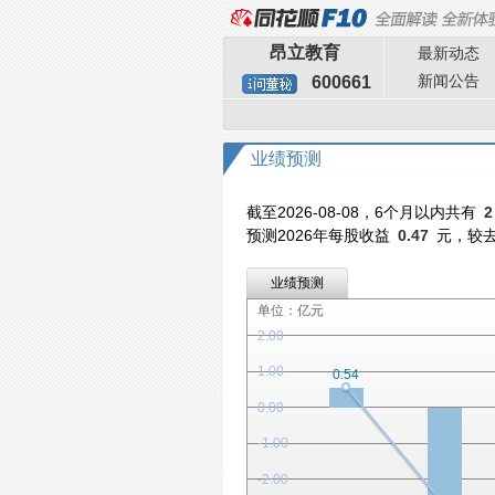
昂立教育
最新动态
新闻公告
600661
业绩预测
截至2026-08-08，6个月以内共有
2
预测2026年每股收益
0.47
元，较
业绩预测
单位：亿元
2.00
1.00
0.54
0.00
-1.00
-2.00