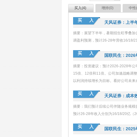
买入(
4
)
增持(
0
)
中性
买 入
天风证券：上半
摘要：展望下半年，暑期招生旺季叠加
调盈利预测，预计26-28年营收16/18/21亿
买 入
国联民生：202
摘要：投资建议：预计2026-2028年公司
15倍、12倍和11倍。公司加速战略
以利润持续增长为目标。看好公司未来
买 入
天风证券：成本
摘要：我们预计后续公司伴随业务规模扩
预计26-28年收入分别为16/18/20亿（
买 入
国联民生：202