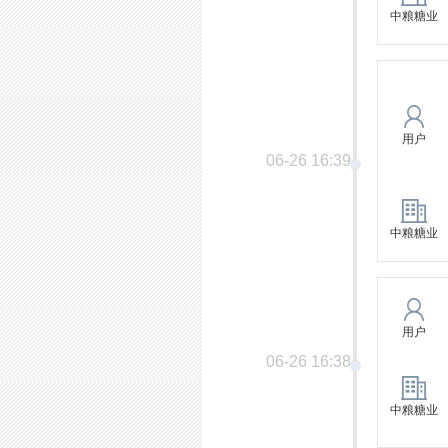
中粮糖业
用户
06-26 16:39
中粮糖业
用户
06-26 16:38
中粮糖业