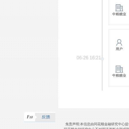
中粮糖业
用户
06-26 16:21
中粮糖业
免责声明:本信息由同花顺金融研究中心