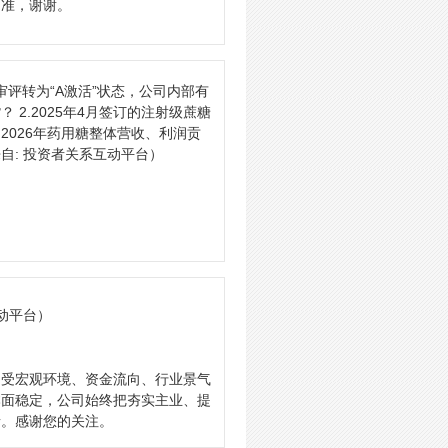
为准，谢谢。
联审评转为“A激活”状态，公司内部有
2.2025年4月签订的注射级蔗糖
026年药用糖整体营收、利润贡
自: 投资者关系互动平台）
互动平台）
动受宏观环境、资金流向、行业景气
本面稳定，公司始终把夯实主业、提
者。感谢您的关注。