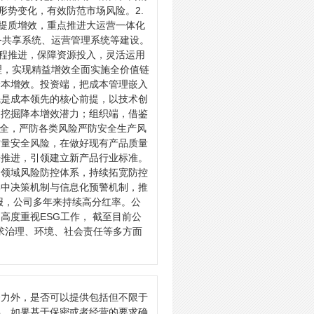
形势变化，有效防范市场风险。2.
和提质增效，重点推进大运营一体化
务共享系统、运营管理系统等建设。
工程推进，保障资源投入，灵活运用
理，实现精益增效全面实施全价值链
降本增效。投资端，把成本管理嵌入
先是成本领先的核心前提，以技术创
，挖掘降本增效潜力；组织端，借鉴
安全，严防各类风险严防安全生产风
质量安全风险，在做好现有产品质量
步推进，引领建立新产品行业标准。
全领域风险防控体系，持续拓宽防控
集中决策机制与信息化预警机制，推
报，公司多年来持续高分红率。公
度重视ESG工作， 截至目前公
也追求治理、环境、社会责任等多方面
努力外，是否可以提供包括但不限于
解。如果基于保密或者经营的要求确