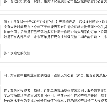
答：
尊敬的投资者，您好。相关情况请您以公司指定媒体披露的公告
问：
1.目前3款处于CDE“I”状态的注射级蔗糖产品，后续通过药企关
没有大致时间规划？今年下半年能否迎来注射级蔗糖大批量商业化供货？ 
首单合同，后续是否已经落地多家长期合作药企与大额意向订单？公司2
献是否有内部目标，未来两年是否规划注射级蔗糖二期产能扩建？
（来
答：
欢迎您的关注！
问：
对目前中粮糖业目前的股价下跌情况怎么看
（来自: 投资者关系
答：
尊敬的投资者，您好。近期二级市场整体震荡加剧，股价短期波
度及市场情绪等多重因素共同作用。当前公司生产经营有序开展，基
升盈利水平作为支撑公司长期价值的根本，以稳健经营回馈广大投资