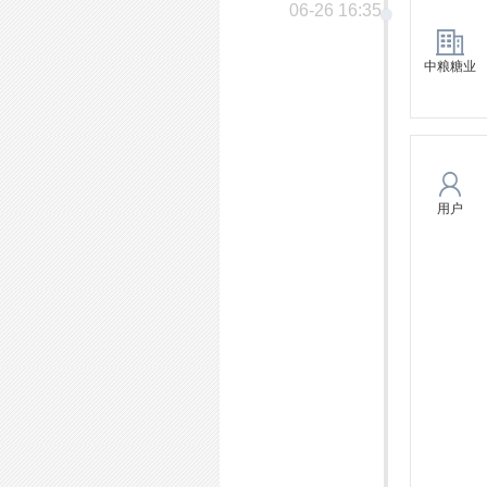
06-26 16:35
中粮糖业
用户