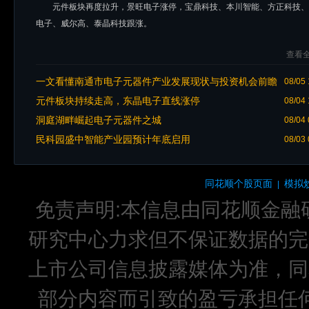
元件板块再度拉升，景旺电子涨停，宝鼎科技、本川智能、方正科技、
电子、威尔高、泰晶科技跟涨。
查看全
一文看懂南通市电子元器件产业发展现状与投资机会前瞻
08/05 
（附电子元器件产业现状、空间布局、投资机会分析等）
元件板块持续走高，东晶电子直线涨停
08/04 
洞庭湖畔崛起电子元器件之城
08/04 
民科园盛中智能产业园预计年底启用
08/03 
同花顺个股页面
模拟
|
免责声明:本信息由同花顺金融
研究中心力求但不保证数据的完
上市公司信息披露媒体为准，同
部分内容而引致的盈亏承担任