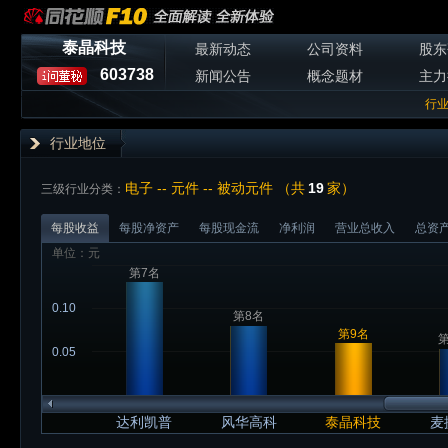
泰晶科技
最新动态
公司资料
股东
603738
新闻公告
概念题材
主力
行
行业地位
电子 -- 元件 -- 被动元件 （共
19
家）
三级行业分类：
每股收益
每股净资产
每股现金流
净利润
营业总收入
总资
单位：元
第7名
0.10
第8名
第9名
第
0.05
达利凯普
风华高科
泰晶科技
麦