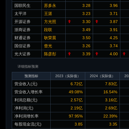
国联民生
苏多永
3.28
3.96
太平洋
王湛
3.23
3.71
开源证券
方光照
3.30
3.87
浙商证券
段联
3.49
3.91
财通证券
耿荣晨
3.50
4.25
国信证券
曾光
3.26
3.74
光大证券
陈彦彤
3.39
4.00
详细指标预测
预测指标
2023（实际值）
2024（实际值）
2
营业收入(元)
6.72亿
7.83亿
营业收入增长率
49.08%
16.54%
利润总额(元)
2.57亿
3.16亿
净利润(元)
2.19亿
2.69亿
净利润增长率
97.95%
22.39%
每股现金流(元)
3.85
3.35