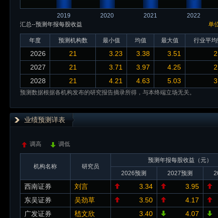
2019
2020
2021
2022
汇总--预测年报每股收益
单
年度
预测机构数
最小值
均值
最大值
行业平均
2026
21
3.23
3.38
3.51
2
2027
21
3.71
3.97
4.25
2
2028
21
4.21
4.63
5.03
3
预测数据根据各机构发布的研究报告摘录所得，与本终端立场无关。
业绩预测详表
调高
调低
预测年报每股收益（元）
机构名称
研究员
2026预测
2027预测
2
西南证券
刘言
3.34
3.95
东吴证券
吴劲草
3.50
4.17
广发证券
嵇文欣
3.40
4.07