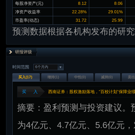
每股净资产(元)
8.12
8.06
净资产收益率
22.28%
29.01%
市盈率(动态)
31.72
25.99
预测数据根据各机构发布的研究
研报评级
时间范围
6个月内
买入(
17
)
增持(
1
)
中性(
0
)
减持(
0
)
卖出
买 入
西南证券：股权激励落地，“百校计划”保障业
摘要：盈利预测与投资建议。预计
为4亿元、4.7亿元、5.6亿元