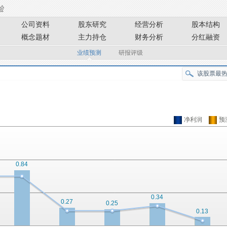
公司资料
股东研究
经营分析
股本结构
概念题材
主力持仓
财务分析
分红融资
业绩预测
研报评级
净利润
预
0.84
0.34
0.27
0.25
0.13