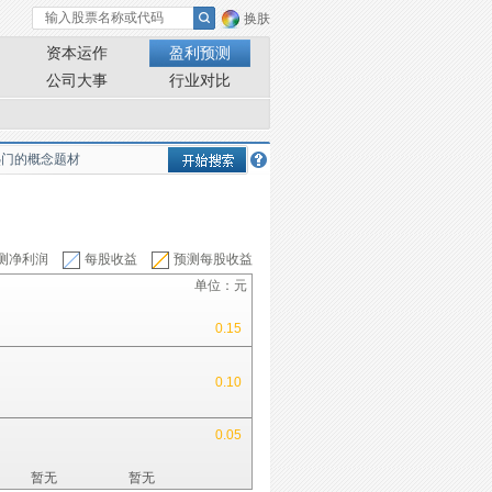
换肤
资本运作
盈利预测
公司大事
行业对比
测净利润
每股收益
预测每股收益
单位：元
0.15
0.10
0.05
暂无
暂无