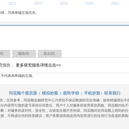
2021
2022
2023
2024
2025
所得，与本终端立场无关。
(
0
)
减持(
0
)
卖出(
0
)
究报告，
更多研究报告详情点击>>
，不代表本终端的立场。
同花顺个股页面
模拟炒股
股民学校
手机炒股
联系我们
|
|
|
|
提供，仅供参考，同花顺金融研究中心力求但不保证数据的完全准确，如有错漏请以中
部分内容而引致的盈亏承担任何责任。用户个人对服务的使用承担风险。同花顺对此不
中断，对服务的及时性，安全性，出错发生都不作担保。同花顺对在同花顺上得到的任
数据，不构成任何的投资建议，用户查看或依据这些内容所进行的任何行为造成的风险