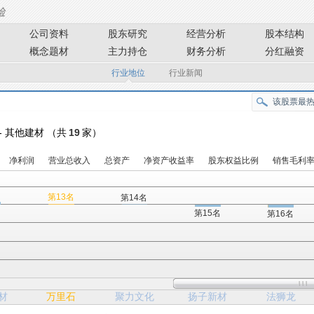
公司资料
股东研究
经营分析
股本结构
概念题材
主力持仓
财务分析
分红融资
行业地位
行业新闻
-- 其他建材 （共
19
家）
净利润
营业总收入
总资产
净资产收益率
股东权益比例
销售毛利
名
第13名
第14名
第15名
第16名
材
万里石
聚力文化
扬子新材
法狮龙