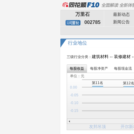
万里石
最新动态
新闻公告
002785
行业地位
建筑材料 -- 装修建材 
三级行业分类：
每股收益
每股净资产
每股现金流
单位：元
第11名
第12
0.00
-0.05
-0.10
-0.15
友邦吊顶
开尔新