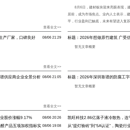
处于底部
8月6日，建材板块迎来亮眼表现，建
居前，成为市场焦点。业内人士表示，
平，行业盈利已触底，未来有望进入复苏
查看全文>>
数据显示，8月
生产厂家，口碑良好
标题：
2026年想做原竹建筑 广
08/06 21:29
暂无文章概要
查看全文>>
靠谱供应商企业全景分析
标题：
2026年深圳靠谱的防腐工
08/06 21:05
玩套路
暂无文章概要
查看全文>>
股价涨幅9.17%
凯旺科技2.86亿落子液冷散热，
08/06 20:26
效待考
款除醛产品五项加权指标实
从“提灯验砖”到“5A认证”，陶瓷
08/06 19:08