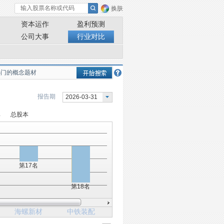
换肤
资本运作
盈利预测
公司大事
行业对比
报告期
2026-03-31
率
总股本
第17名
第18名
海螺新材
中铁装配