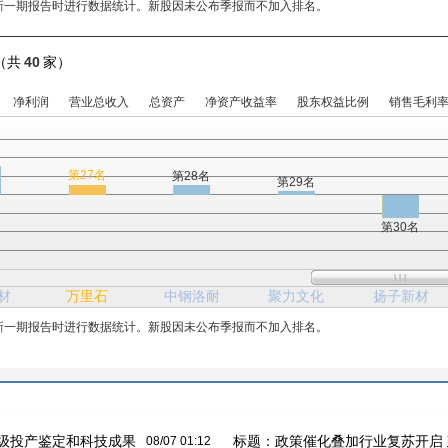
新一期报告时进行数据统计。新股因未公布季报而不加入排名。
（共
40
家）
净利润
营业总收入
总资产
净资产收益率
股东权益比例
销售毛利
名
第27名
第28名
第29名
第30名
材
万里石
中钢洛耐
聚力文化
扬子新材
新一期报告时进行数据统计。新股因未公布季报而不加入排名。
级投产鉴定和科技成果
标题：
政策催化叠加行业复苏开启 
08/07 01:12