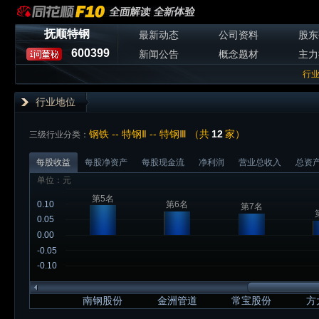
抚顺特钢
最新动态
公司资料
股东
600399
新闻公告
概念题材
主力
行
行业地位
钢铁 -- 特钢Ⅱ -- 特钢Ⅲ （共
12
家）
三级行业分类：
每股收益
每股净资产
每股现金流
净利润
营业总收入
总资
单位：元
第5名
0.10
第6名
第7名
0.05
0.00
-0.05
-0.10
南钢股份
金洲管道
常宝股份
方