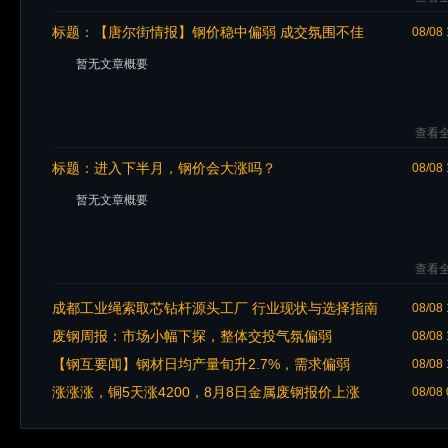
标题：
【唐尔街情报】钢价稳中偏弱 成交氛围不佳
08/08 
暂无文章概要
查看全
标题：
进入下半月，钢价会大涨吗？
08/08 
暂无文章概要
查看全
成都工业绳索取芯钻杆源头工厂 行业现状与选择指南
08/08 
废钢周报：市场小幅下探，整体交投气氛偏弱
08/08 
【钢互要闻】钢材日均产量旬升2.7%，需求偏弱
08/08 
涨涨涨，铜5天涨4200，8月8日金属废钢报价上涨
08/08 