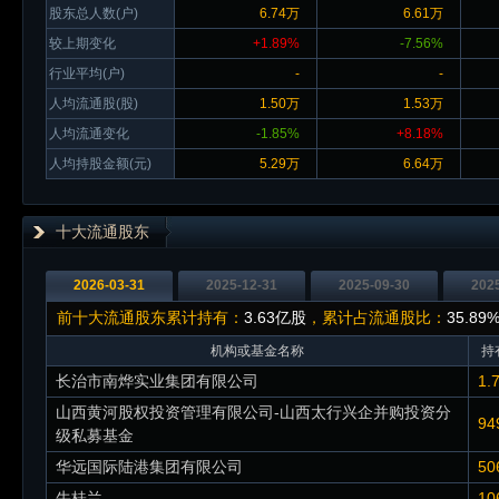
股东总人数(户)
6.74万
6.61万
较上期变化
+1.89%
-7.56%
行业平均(户)
-
-
人均流通股(股)
1.50万
1.53万
人均流通变化
-1.85%
+8.18%
人均持股金额(元)
5.29万
6.64万
十大流通股东
2026-03-31
2025-12-31
2025-09-30
202
前十大流通股东累计持有：
3.63亿股
，累计占流通股比：
35.89
机构或基金名称
持
长治市南烨实业集团有限公司
1.
山西黄河股权投资管理有限公司-山西太行兴企并购投资分
94
级私募基金
华远国际陆港集团有限公司
50
牛桂兰
10