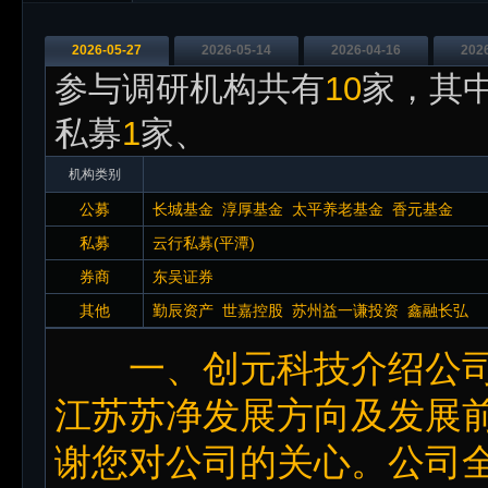
2026-05-27
2026-05-14
2026-04-16
202
参与调研机构共有
10
家，其中
私募
1
家、
机构类别
公募
长城基金
淳厚基金
太平养老基金
香元基金
私募
云行私募(平潭)
券商
东吴证券
其他
勤辰资产
世嘉控股
苏州益一谦投资
鑫融长弘
一、创元科技介绍公司基
江苏苏净发展方向及发展前
谢您对公司的关心。公司