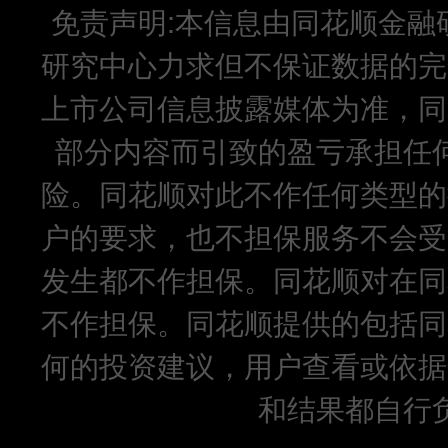
免责声明:本信息由同花顺金融
研究中心力求但不保证数据的完
上市公司信息披露媒体为准，同
部分内容而引致的盈亏承担任
险。同花顺对此不作任何类型的
户的要求，也不担保服务不会受
发生都不作担保。同花顺对在同
不作担保。同花顺提供的包括同
何的投资建议，用户查看或依据
和结果都自行