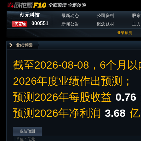
创元科技
最新动态
公司资料
股东
000551
新闻公告
概念题材
主力
业绩预测
业绩预测
截至2026-08-08，6个月
2026年度业绩作出预测；
预测2026年每股收益
0.76
预测2026年净利润
3.68
亿
业绩预测
单位：亿元