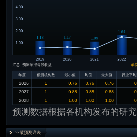
4.00
3.00
2.00
1.64
1.17
1.13
1.09
1.00
2019
2020
2021
2022
汇总--预测年报每股收益
单
年度
预测机构数
最小值
均值
最大值
行业平均
2026
1
0.76
0.76
0.76
0
2027
1
0.88
0.88
0.88
0
2028
1
1.00
1.00
1.00
0
预测数据根据各机构发布的研究
业绩预测详表