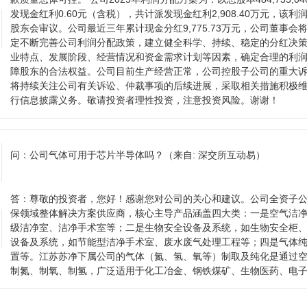
发现金红利0.60元（含税），共计派发现金红利2,908.40万元，该利
股东会审议。公司最近三年累计现金分红9,775.73万元，公司董事
定不断完善公司利润分配政策，建立健全科学、持续、稳定的分红决
业特点、发展阶段、经营情况和资金需求计划等因素，确定合理的利
障股东的合法权益。公司目前生产经营正常，公司控股子公司的重大
将持续关注公司有关诉讼、仲裁事项的后续进展，采取相关措施积极
行信息披露义务。敬请投资者理性投资，注意投资风险。谢谢！
问：
公司气体可用于芯片半导体吗？
（来自: 深交所互动易）
答：
尊敬的投资者，您好！感谢您对公司的关心和建议。公司全资子
保领域整体解决方案供应商，核心主导产品涵盖四大类：一是空气洁净
级洁净室、洁净手术室等；二是生物安全设备及系统，如生物安全柜
设备及系统，如节能型洁净手术室、废水废气处理工程等；四是气体
置等。江苏苏净下属公司的气体（氮、氢、氧等）制取及纯化是通过
制氮、制氧、制氢，广泛适用于化工冶金、钢铁煤矿、生物医药、电