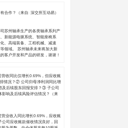
司有合作？
（来自: 深交所互动易）
公司苏州轴承生产的各类轴承系列产
统、新能源电驱系统、智能座椅系
动化、高端装备、工程机械、减速
等领域。 苏州轴承未来将加大新
域的客户开发和产品的研发，谢谢！
营收同比仅增长0.69%，但应收账
安排情况？② 公司归母净利润同比增
的考虑及后续股东回报安排？③ 子公司
体影响及后续风险评估情况？
（来
营业收入同比增长0.69%，应收账
各子公司应收账款催收情况良好，回
046股为基数，向全体股东每10股派