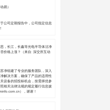
互动易）
露于公司定期报告中，公司指定信息
！
尔思，长江，长鑫等光电半导体洁净
是否价格上涨？
（来自: 深交所互动
苏苏净组建了专业的服务团队，深入
洁净解决方案，确保了产品的适用性
相关设备的招投标机会，按需择优参
按照相关法律法规的规定履行信息披
o.com.cn），谢谢！