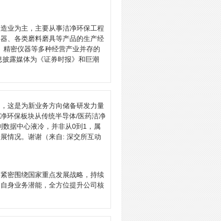
制造业为主，主要从事洁净环保工程
仪器、各类磨料磨具等产品的生产经
料、精密仪器等多种经营产业并存的
息披露媒体为《证券时报》和巨潮
），这是为新业务方向储备研发力量
净环保板块从传统半导体/医药洁净
到数据中心液冷，并非从0到1，属
进展情况。谢谢
（来自: 深交所互动
将紧密围绕国家重点发展战略，持续
和自身业务潜能，全方位提升公司核