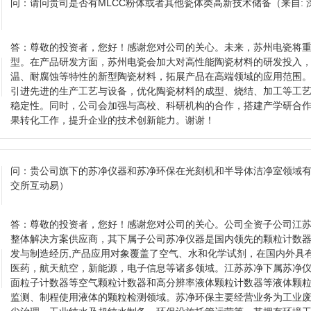
问：
请问贵司是否有MLCC粉体或者其他瓷体类高新技术储备
（来自:
答：
尊敬的投资者，您好！感谢您对公司的关心。未来，苏州电瓷将
型。在产品研发方面，苏州电瓷会加大对高性能陶瓷材料的研发投入
温、耐腐蚀等特性的新型陶瓷材料，拓展产品在高端领域的应用范围
引进先进的生产工艺与设备，优化陶瓷材料的成型、烧结、加工等工
稳定性。同时，公司会加强与高校、科研机构的合作，搭建产学研合
果转化工作，提升企业的技术创新能力。谢谢！
问：
贵公司旗下的苏净仪器和苏净环保在光刻机和半导体洁净室领域
交所互动易）
答：
尊敬的投资者，您好！感谢您对公司的关心。公司全资子公司江
整体解决方案供应商，其下属子公司苏净仪器是国内领先的颗粒计数器
发与制造经历,产品应用对象覆盖了空气、水和化学试剂，在国内外具
医药，航天航空，新能源，电子信息等诸多领域。江苏苏净下属苏净
面粒子计数器等空气颗粒计数器和高分辨率液体颗粒计数器等液体颗
监测、制程使用液体的颗粒检测领域。苏净环保主要经营业务为工业