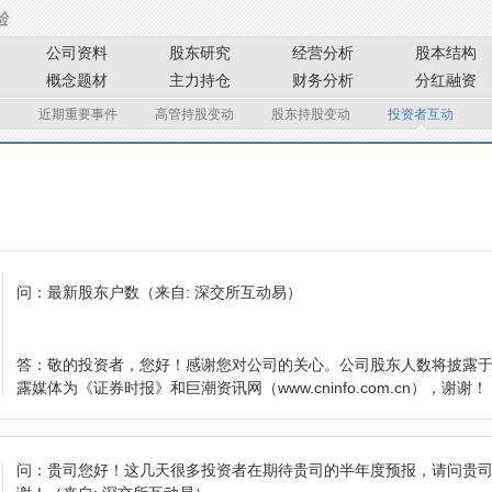
公司资料
股东研究
经营分析
股本结构
概念题材
主力持仓
财务分析
分红融资
近期重要事件
高管持股变动
股东持股变动
投资者互动
问：
最新股东户数
（来自: 深交所互动易）
答：
敬的投资者，您好！感谢您对公司的关心。公司股东人数将披露
露媒体为《证券时报》和巨潮资讯网（www.cninfo.com.cn），谢谢！
问：
贵司您好！这几天很多投资者在期待贵司的半年度预报，请问贵