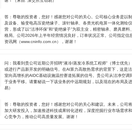
谢！
（来自: 深交所互动易）
答：
尊敬的投资者，您好！感谢您对公司的关心。公司核心业务是以
及设备、输变电高压瓷绝缘子、滚针轴承、各类光机电算一体化测绘
营，形成了以“洁净环保”和“瓷绝缘子”为双主业，精密轴承、磨具磨
格局。公司2026年上半年经营情况良好，订单状况正常。公司指定信
资讯网（www.cninfo.com.cn），谢谢！
问：
我看到贵公司近期公开招聘“液冷/蒸发冷系统工程师”（博士优先
或进行产品新开发的明确信号。在AI算力高散热需求的背景下，这是洁
室向高增长的AIDC基础设施温控赛道拓展的信号。贵公司从洁净空调
于业务平移。请董秘说一下该业务的中远期规划，以及现在的布局及
易）
答：
尊敬的投资者，您好！感谢您对公司的关心和建议。未来，公司
加大研发投入，加速推进科技成果转化进程，深度挖掘行业市场需求
心竞争力，推动公司高质量发展。谢谢！