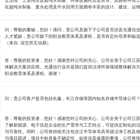
尘治理、工业纯水及超纯水制备、环保设施托管运营等。其拥有环境
在超纯水制备、废水处理及中水回用方面拥有丰富的设计、建设、运
问：
尊敬的董秘，您好！请问，贵公司及旗下子公司是否涉及光通信业
人才紧缺，贵公司旗下的职业教育体系及课程，是否有定向培养和输
（来自: 深交所互动易）
答：
尊敬的投资者，您好！感谢您对公司的关心。公司全资子公司江
体解决方案供应商。光通信行业亦是我们提供洁净环保领域整体解决
职业教育体系及课程。谢谢！
问：
贵公司客户是否包括长鑫，长江存储等国内知名存储半导体公司
答：
尊敬的投资者，您好！感谢您对公司的关心。公司全资子公司江
了解新能源、电子信息企业的生产需求与工艺特点，可提供定制化的
与可靠性。同时，公司将持续关注包含泛半导体等高等级洁净工程及
与项目跟进，项目中标具备不确定性，如有涉及披露的事项，公司将