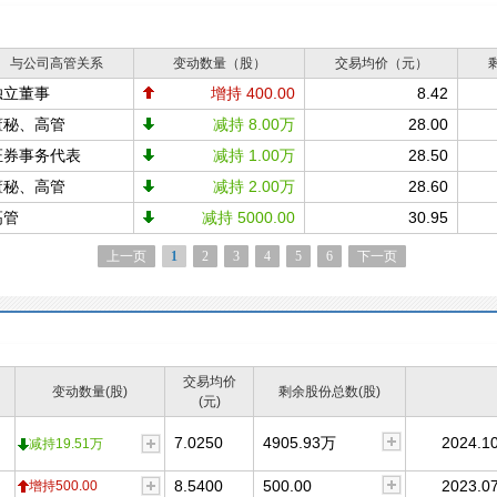
与公司高管关系
变动数量（股）
交易均价（元）
独立董事
增持 400.00
8.42
董秘、高管
减持 8.00万
28.00
证券事务代表
减持 1.00万
28.50
董秘、高管
减持 2.00万
28.60
高管
减持 5000.00
30.95
上一页
1
2
3
4
5
6
下一页
交易均价
变动数量(股)
剩余股份总数(股)
(元)
7.0250
4905.93万
2024.10
减持19.51万
8.5400
500.00
2023.07
增持500.00