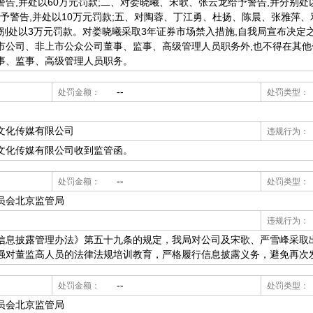
告,并处以60万元罚款;二、对娄晓曦、宋歌、张云龙给予警告,并分别处以
给予警告,并处以10万元罚款;五、对陶蓉、丁江勇、杜扬、陈晨、张雅萍
别处以3万元罚款。对娄晓曦采取3年证券市场禁入措施,自我局宣布决定之
市公司、非上市公众公司董事、监事、高级管理人员职务外,也不得在其
事、监事、高级管理人员职务。
--
处罚金额：
处罚类型：
文化传媒有限公司
违规行为：
文化传媒有限公司收到监管函。
--
处罚金额：
处罚类型：
员会北京监管局
违规行为：
披露管理办法》第五十九条的规定，我局对公司及宋歌、严雪峰采取
强对董监高人员的法律法规培训教育，严格履行信息披露义务，避免再次
--
处罚金额：
处罚类型：
员会北京监管局