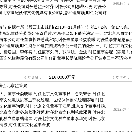
立董事李华宾,时任公司监事刘伟,时任公司监事张润波,时任
违规行为：
陈晨,时任公司财务总监张雅萍,时任公司副总裁邓勇,时任公
司北京世纪伙伴文化传媒有限公司副总经理陈颖,时任公司财
,依据本所《股票上市规则(2018年11月修订)》第17.2条、第17.3条
经本所纪律处分委员会审议通过,本所作出如下处分决定:一、对北京京西文
有限公司时任董事长兼总裁宋歌,时任副董事长娄晓曦,时任董事兼副总裁
总经理陈颖,时任财务经理贾园波给予公开谴责的处分;三、对北京京西文
、褚建国、李华宾,时任监事刘伟、张润波、金波,时任董事会秘书陈晨,时
京西文化旅游股份有限公司时任副董事长娄晓曦给予公开认定三年不适合
216.0000万元
处罚金额：
处罚类型：
员会北京监管局
人、董事长娄晓曦,时任北京文化董事长、总裁宋歌,时任北
北京文化电视剧事业部总经理、世纪伙伴副总经理陈颖,时任
文化董事陶蓉,时任北京文化董事丁江勇,北京文化董事杜扬,
违规行为：
北京文化财务总监张雅萍,时任北京文化副总裁邓勇,时任北
化独立董事褚建国,时任北京文化独立董事李华宾,时任北京
润波,时任北京文化监事金波