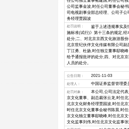
任公司独立董事褚建国,时任公司独
公司监事金波,时任公司董事会秘书
司电视剧事业部总经理、公司子公
务经理贾园波
处罚说明：
鉴于上述违规事实及情节
施标准(试行)》第十三条的规定,
处分;二、对北京京西文化旅游股份
北京世纪伙伴文化传媒有限公司副
丁江勇、杜扬,时任独立董事邸晓峰
给予通报批评的处分;四、对北京
人员的处分。
2021-11-03
公告日期：
中国证券监督管理委
处理人：
本公司,公司法定代表
处罚对象：
京文化董事、副总裁张云龙,时任
北京文化财务经理贾园波,时任北京
时任北京文化董事会秘书陈晨,时任
京文化独立董事邸晓峰,时任北京文
文化监事刘伟,时任北京文化监事张