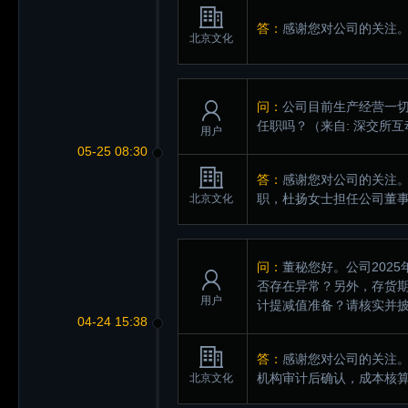
答：
感谢您对公司的关注
北京文化
问：
公司目前生产经营一
任职吗？
（来自: 深交所
用户
05-25 08:30
答：
感谢您对公司的关注
职，杜扬女士担任公司董
北京文化
问：
董秘您好。公司2025
否存在异常？另外，存货期
用户
计提减值准备？请核实并
04-24 15:38
答：
感谢您对公司的关注。
机构审计后确认，成本核
北京文化