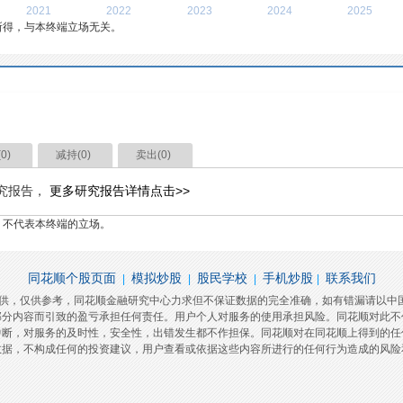
2021
2022
2023
2024
2025
所得，与本终端立场无关。
(
0
)
减持(
0
)
卖出(
0
)
究报告，
更多研究报告详情点击>>
，不代表本终端的立场。
同花顺个股页面
模拟炒股
股民学校
手机炒股
联系我们
|
|
|
|
提供，仅供参考，同花顺金融研究中心力求但不保证数据的完全准确，如有错漏请以中
部分内容而引致的盈亏承担任何责任。用户个人对服务的使用承担风险。同花顺对此不
中断，对服务的及时性，安全性，出错发生都不作担保。同花顺对在同花顺上得到的任
数据，不构成任何的投资建议，用户查看或依据这些内容所进行的任何行为造成的风险