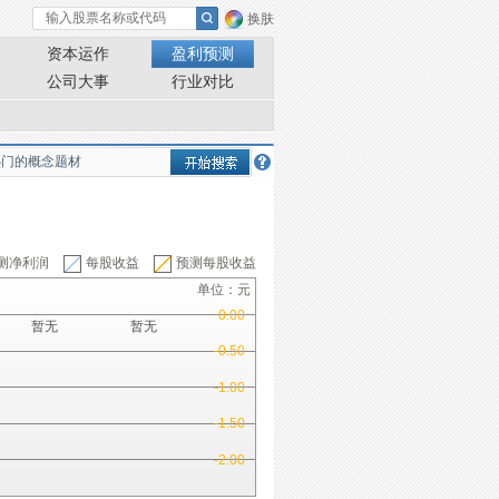
换肤
资本运作
盈利预测
公司大事
行业对比
测净利润
每股收益
预测每股收益
单位：元
0.00
暂无
暂无
-0.50
-1.00
-1.50
-2.00