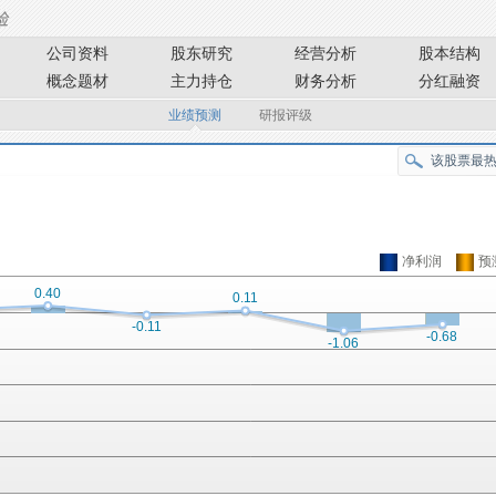
公司资料
股东研究
经营分析
股本结构
概念题材
主力持仓
财务分析
分红融资
业绩预测
研报评级
净利润
预
0.40
0.11
-0.11
-0.68
-1.06