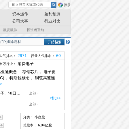
换肤
资本运作
盈利预测
公司大事
行业对比
融资融券
投资者互动
2971
60
人气排名：
行业人气排名：
消费电子
申万行业：
比亚迪概念
，
存储芯片
，
电子皮
C)
，
特斯拉概念
，
铜缆高速连
>
电子
、
鸿日达
、
珠城科技
、
华丰科技
、
信音电子
、
陕西华达
、
意华股份
、
全部
对比>>
全部
分类：
小盘股
总股本：
6.04亿股