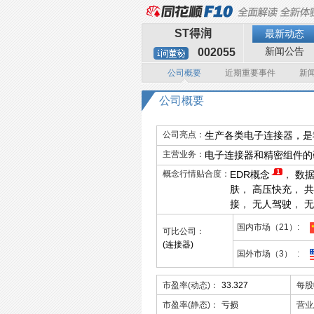
ST得润
最新动态
新闻公告
002055
公司概要
近期重要事件
新
公司概要
公司亮点：
生产各类电子连接器，是
主营业务：
电子连接器和精密组件的
概念行情贴合度：
EDR概念
，
数
肤
，
高压快充
，
共
接
，
无人驾驶
，
无
国内市场（21）
可比公司：
(连接器)
国外市场（3）
市盈率(动态)：
33.327
每股
市盈率(静态)：
亏损
营业