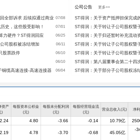
公司公告
更多>>
驳回全部诉求 后续拟通过商业
ST得润：关于资产抵押担保完成
07/08
成历史，这些股受影响！
ST得润：关于转让子公司股权暨
07/01
算力硬件？ST得润回应
ST得润：关于归还暂时补充流动
06/25
子公司股权被冻结增加
ST得润：关于转让子公司股权暨
06/11
只股票跌停
ST得润：关于转让子公司股权暨
06/10
告
ST得润：第八届董事会第二十四
06/10
归类于铜缆高速连接-高速连接器
ST得润：关于部分子公司股权冻
06/04
净资产
每股资本公积金
每股未分配利润
每股经营现金流
营业总收入(元)
净利
元)
(元)
(元)
(元)
2.24
4.80
-3.66
-0.14
10.79亿
250
-3
2.19
4.78
-3.70
-0.68
45.05亿