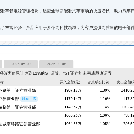
源车载电源管理模块，适应全球新能源汽车市场的快速增长，助力汽车
了丰富经验，产品应用于多个高科技领域，为客户提供高质量的电子部
2026-05-20
2026-01-08
偏离值累计达到12%的ST证券、*ST证券和未完成股改证券
称
买入金额(元)
占总成交比例
卖出金额(
环路第二证券营业部
1907.17万
1.89%
1410.2
证券营业部
炒新一族
1170.14万
1.16%
117.8
结路第一证券营业部
1149.62万
1.14%
1102.4
1065.26万
1.06%
738.1
融城南环路证券营业部
1064.65万
1.05%
786.5