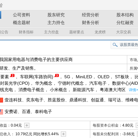
公司资料
股东研究
经营分析
股本结构
概念题材
主力持仓
财务分析
分红融资
闻公告
财务指标
主力控盘
题材要点
龙虎榜
大宗交易
我国家用电器与消费电子的主要供应商
市场
研发、生产及销售。
所属
据要素
，
车联网(车路协同)
，
5G
，
MiniLED
，
OLED
，
ST板块
，
封装光学(CPO)
，
华为概念
，
宁德时代概念
，
汽车电子
，
数据中心(AID
线充电
，
消费电子概念
，
小米概念
，
新能源汽车
，
粤港澳大湾区
详情>
壹连科技
、
奕东电子
、
胜蓝股份
、
鼎通科技
、
创益通
、
瑞可达
、
维峰
安费诺
、
百通
、
泰科电子
收益：
0.04元
每股资本公积金：
4.80元
总收入：
10.79亿元 同比增长5.44%
每股未分配利润：
-3.66元