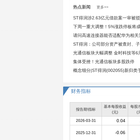
热点新闻
更多>>
ST得润涉2.63亿元借款案一审被
谈判等方式追索
下周一重大调整！5%涨跌停板将
请问高速连接器能否适配华为相关
ST得润：公司部分资产被查封、
光通信板块大幅调整 金时科技等6
集体受挫！光通信板块多股跌停
概念细分|ST得润(002055)新
细分方向
财务指标
基本每股收益
每股
报告期\指标
(元)
(
0.04
2026-03-31
-0.06
2025-12-31