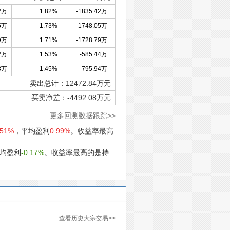
2万
1.82%
-1835.42万
5万
1.73%
-1748.05万
9万
1.71%
-1728.79万
2万
1.53%
-585.44万
8万
1.45%
-795.94万
卖出总计：
12472.84
万元
买卖净差：
-4492.08
万元
更多回测数据跟踪>>
51%
，平均盈利
0.99%
。收益率最高
均盈利
-0.17%
。收益率最高的是持
查看历史大宗交易>>