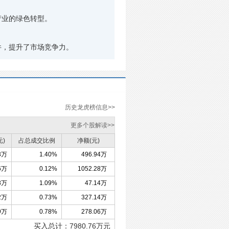
产业的绿色转型。
件，提升了市场竞争力。
历史龙虎榜信息>>
更多个股解读>>
元)
占总成交比例
净额(元)
3万
1.40%
496.94万
6万
0.12%
1052.28万
8万
1.09%
47.14万
2万
0.73%
327.14万
9万
0.78%
278.06万
买入总计：
7980.76
万元