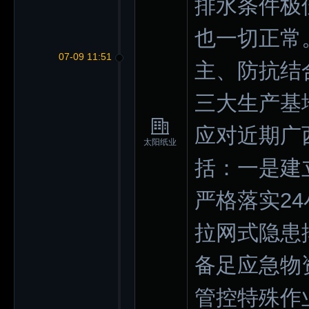
排水条件极
也一切正常
07-09 11:51
主、防抗结
三大生产基
应对近期广
太阳纸业
括：一是建
严格落实2
拉网式隐患
备足应急物
管控特殊作