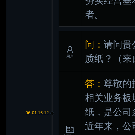
夯实经营基
者。
问：
请问贵
质纸？
（来
用户
答：
尊敬的
相关业务板
纸，是公司
06-01 16:12
近年来，公