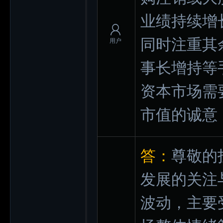
业绩持续增
同时注重其
用户
事长增持等
资本市场需
市值的诚意
答：
尊敬的
发展的关注
波动，主要