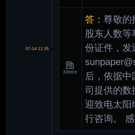
答：
尊敬的
股东人数等
份证件，发
07-14 11:35
sunpape
太阳纸业
后，依据中
司提供的数
迎致电太阳纸业
行咨询。 