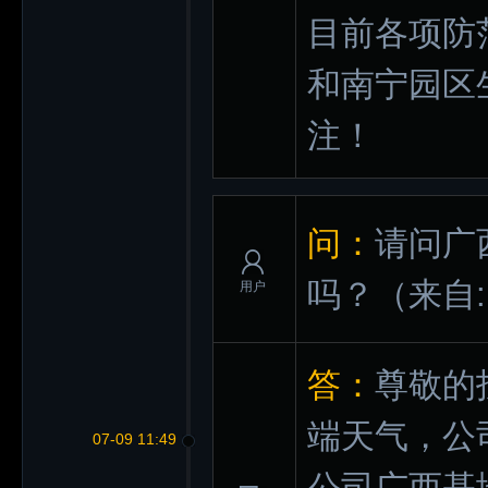
目前各项防
和南宁园区
注！
问：
请问广
吗？
（来自
用户
答：
尊敬的
端天气，公
07-09 11:49
公司广西基