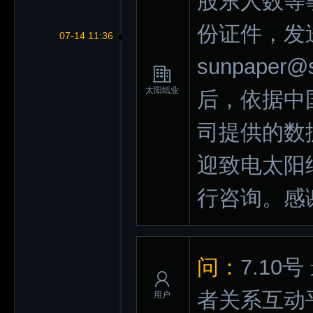
股东人数等
份证件，发
07-14 11:36
sunpape
太阳纸业
后，依据中
司提供的数
迎致电太阳纸业
行咨询。感
问：
7.10
者关系互动
用户