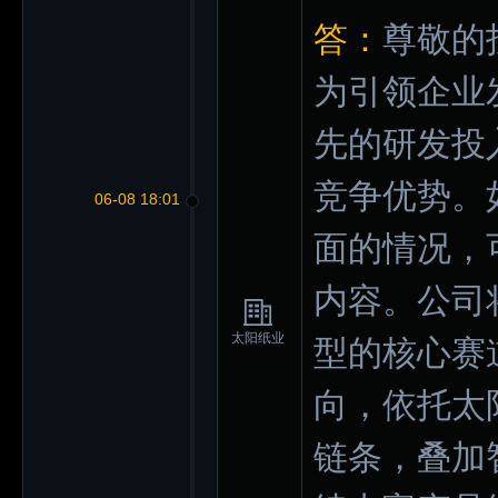
答：
尊敬的
为引领企业
先的研发投
竞争优势。
06-08 18:01
面的情况，
内容。公司
太阳纸业
型的核心赛
向，依托太
链条，叠加