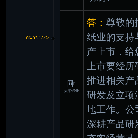
答：
尊敬的
纸业的支持
06-03 18:24
产上市，给
上市要经历
推进相关产
太阳纸业
研发及立项
地工作。公
深耕产品研