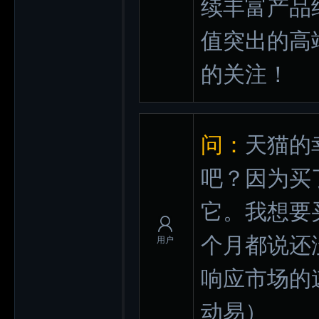
续丰富产品
值突出的高
的关注！
问：
天猫的
吧？因为买
它。我想要
个月都说还
用户
响应市场的
动易）