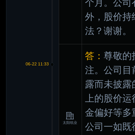
个月。公司
外，股价持
法？谢谢。
答：
尊敬的
06-22 11:33
注。公司目
露而未披露
上的股价运
金偏好等多
太阳纸业
公司一如既