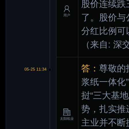
股价连续跌
了。股价与
用户
分红比例可
（来自: 深
答：
尊敬的
05-25 11:34
浆纸一体化
挝“三大基
势，扎实推
太阳纸业
主业并不断