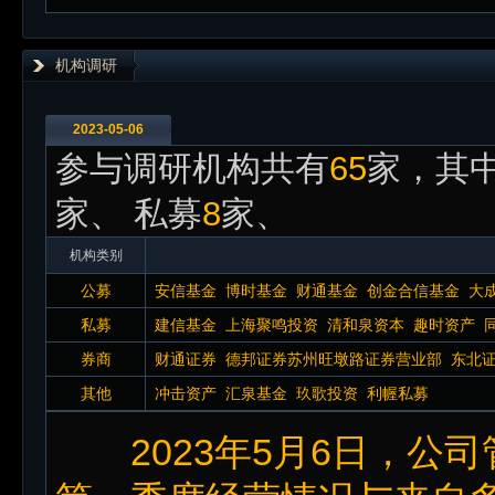
机构调研
2023-05-06
参与调研机构共有
65
家，其中
家、 私募
8
家、
机构类别
公募
安信基金
博时基金
财通基金
创金合信基金
大
国基金
工银瑞信基金
光大保德信基金
广发基金
私募
建信基金
上海聚鸣投资
清和泉资本
趣时资产
基金
交银施罗德基金
九泰基金
南方基金
农银
券商
财通证券
德邦证券苏州旺墩路证券营业部
东北
邮基金
国联民生
国盛证券
国泰海通证券
国信证券
海
其他
冲击资产
汇泉基金
玖歌投资
利幄私募
证券
2023年5月6日，公司管