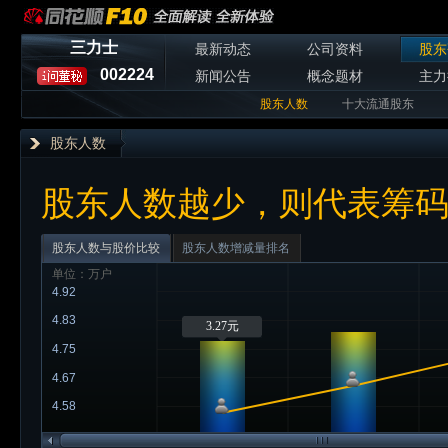
三力士
最新动态
公司资料
股东
002224
新闻公告
概念题材
主力
股东人数
十大流通股东
股东人数
股东人数越少，则代表筹
股东人数与股价比较
股东人数增减量排名
单位：万户
4.92
4.83
3.27元
4.75
4.67
4.58