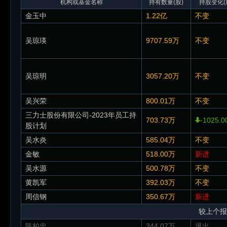
机构或基金名称
持有数量(股)
持股变化(
金玉中
1.22亿
不变
吴琼瑛
9707.59万
不变
吴琼明
3057.20万
不变
吴兴荣
800.01万
不变
三力士股份有限公司-2023年员工持
703.73万
-1025.
股计划
吴水炎
585.04万
不变
金敏
518.00万
新进
吴水源
500.78万
不变
黄凯军
392.03万
不变
周信钢
350.67万
新进
较上个报
陈柏忠
344.07万
退出