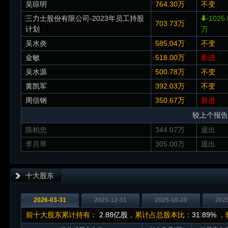
吴琼明
764.30万
不变
三力士股份有限公司-2023年员工持股
-1025.
703.73万
计划
万
吴水炎
585.04万
不变
金敏
518.00万
新进
吴水源
500.78万
不变
黄凯军
392.03万
不变
周信钢
350.67万
新进
较上个报告
陈柏忠
344.07万
退出
李月琴
305.00万
退出
十大股东
2026-03-31
2025-12-31
2025-10-29
202
前十大股东累计持有：
2.88亿股
，累计占总股本比：
31.89%
，较