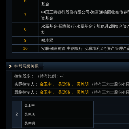
6
基金
中国工商银行股份有限公司-海富通稳固收益债券
7
资基金
永赢基金-招商银行-永赢基金宁旭稳进2期集合资
8
划
9
郑步翠
10
安联保险资管-中信银行-安联增利2号资产管理产
控股层级关系
控制股东：
（持有比例：--）
实际控制人：
金玉中
、
吴琼瑛
、
吴琼明
（持有三力士股份有限公司
最终控制人：
金玉中
、
吴琼瑛
、
吴琼明
（持有三力士股份有限公司
金玉中
2
吴琼瑛
吴琼明