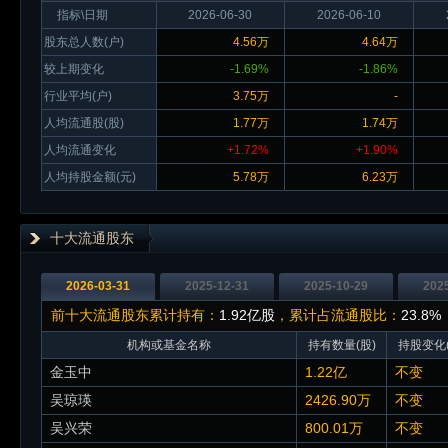
指标\日期
2026-06-30
2026-06-10
股东总人数(户)
4.56万
4.64万
较上期变化
-1.69%
-1.86%
行业平均(户)
3.75万
-
人均流通股(股)
1.77万
1.74万
人均流通变化
+1.72%
+1.90%
人均持股金额(元)
5.78万
6.23万
十大流通股东
2026-03-31
2025-12-31
2025-10-29
202
前十大流通股东累计持有：
1.92亿股
，累计占流通股比：
23.8%
机构或基金名称
持有数量(股)
持股变化(
金玉中
1.22亿
不变
吴琼瑛
2426.90万
不变
吴兴荣
800.01万
不变