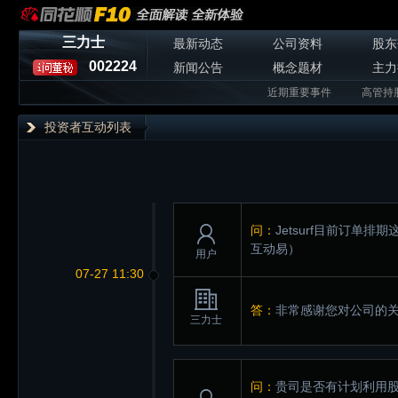
三力士
最新动态
公司资料
股东
002224
新闻公告
概念题材
主力
近期重要事件
高管持
投资者互动列表
问：
Jetsurf目前订
互动易）
用户
07-27 11:30
答：
非常感谢您对公司的
三力士
问：
贵司是否有计划利用股东