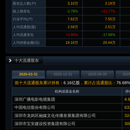
股东总人数(户)
3.10万
3.19万
较上期变化
-2.78%
+21.77%
行业平均(户)
7.62万
7.55万
人均流通股(股)
2.59万
2.51万
人均流通变化
+2.86%
-17.88%
人均持股金额(元)
19.16万
20.44万
十大流通股东
2026-03-31
2025-12-31
2025-09-30
202
前十大流通股东累计持有：
6.16亿股
，累计占流通股比：
76.68
机构或基金名称
持
深圳广播电影电视集团
4.
中国电信股份有限公司
63
深圳市龙岗区融媒文化传播发展集团有限公司
32
深圳市宝安建设投资集团有限公司
30