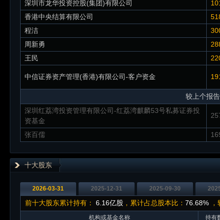
深圳市龙华投资控股(集团)有限公司
10
香港中央结算有限公司
51
程洁
30
周新勇
28
王民
22
中信证券资产管理(香港)有限公司-客户资金
19
较上个报告
深圳红荔湾投资管理有限公司-红荔湾麒麟53号私募证券投
25
资基金
张百儒
16
十大股东
2026-03-31
2025-12-31
2025-09-30
202
前十大股东累计持有：
6.16亿股
，累计占总股本比：
76.68%
，较
机构或基金名称
持有数