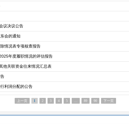
要
会议决议公告
股东会的通知
扣除情况表专项核查报告
025年度履职情况的评估报告
其他关联资金往来情况汇总表
报告
进行利润分配的公告
上一页
1
2
3
4
5
…
89
90
下一页