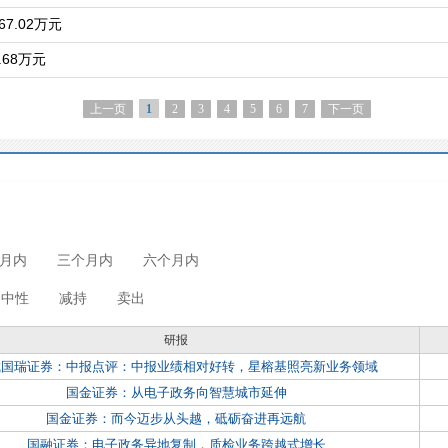
7.02万元
68万元
上一页
2
3
4
5
6
7
下一页
1
月内
三个月内
六个月内
中性
减持
卖出
研报
城国瑞证券：中报点评：中报业绩相对好转，星榕基照亮新业务领域
国金证券：从电子政务向智慧城市延伸
国金证券：而今迈步从头越，砥砺奋进再远航
国融证券：电子政务异地复制，质检业务跨越式增长