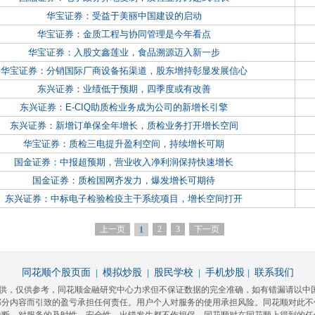
华宝证券：受益于美丽中国建设的启动
华宝证券：金质工程与协同管理是今年看点
华宝证券：入股文鑫莲业，食品溯源迈入新一步
华宝证券：分销国际厂商设备拓渠道，股东增持彰显发展信心
东兴证券：业绩低于预期，四季度或有改善
东兴证券：E-CIQ助质检业务成为公司的新增长引擎
东兴证券：新增订单保全年增长，质检业务打开增长空间
华宝证券：质检三电提升盈利空间，持续增长可期
国金证券：中报超预期，营业收入净利润保持快速增长
国金证券：质检国网齐发力，爆发增长可期待
东兴证券：中标电子检验检疫主干系统项目，增长空间打开
上一页
2
3
下一页
1
同花顺个股页面
模拟炒股
股民学校
手机炒股
联系我们
|
|
|
|
提供，仅供参考，同花顺金融研究中心力求但不保证数据的完全准确，如有错漏请以中
部分内容而引致的盈亏承担任何责任。用户个人对服务的使用承担风险。同花顺对此不
中断，对服务的及时性，安全性，出错发生都不作担保。同花顺对在同花顺上得到的任