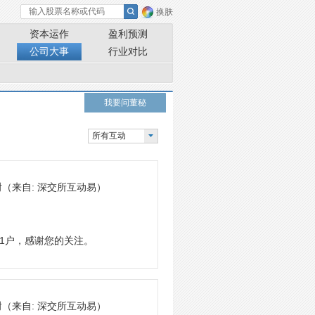
换肤
资本运作
盈利预测
公司大事
行业对比
我要问董秘
所有互动
谢
（来自: 深交所互动易）
81户，感谢您的关注。
谢
（来自: 深交所互动易）