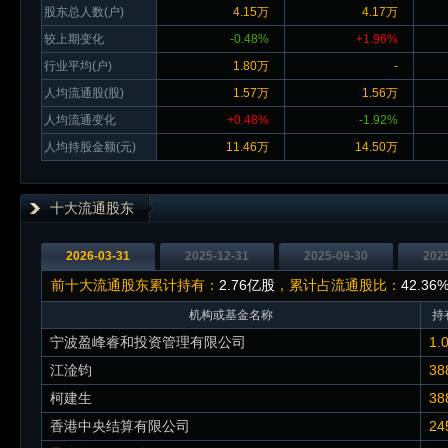
股东总人数(户)
4.15万
4.17万
较上期变化
-0.48%
+1.96%
行业平均(户)
1.80万
-
人均流通股(股)
1.57万
1.56万
人均流通变化
+0.48%
-1.92%
人均持股金额(元)
11.46万
14.50万
十大流通股东
2026-03-31
2025-12-31
2025-09-30
202
前十大流通股东累计持有：
2.76亿股
，累计占流通股比：
42.36
机构或基金名称
持
宁波盈峰睿和投资管理有限公司
1.
江淦钧
38
柯建生
38
香港中央结算有限公司
24