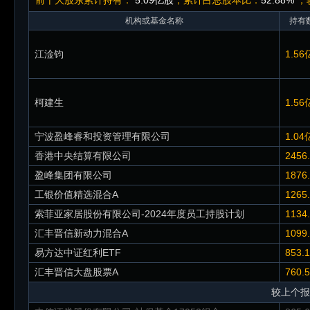
前十大股东累计持有：
5.09亿股
，累计占总股本比：
52.88%
，较
机构或基金名称
持有数
江淦钧
1.56
柯建生
1.56
宁波盈峰睿和投资管理有限公司
1.04
香港中央结算有限公司
2456
盈峰集团有限公司
1876
工银价值精选混合A
1265
索菲亚家居股份有限公司-2024年度员工持股计划
1134
汇丰晋信新动力混合A
1099
易方达中证红利ETF
853.
汇丰晋信大盘股票A
760.
较上个报