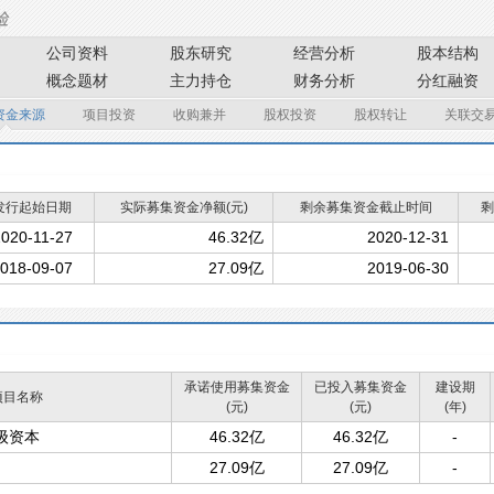
公司资料
股东研究
经营分析
股本结构
概念题材
主力持仓
财务分析
分红融资
资金来源
项目投资
收购兼并
股权投资
股权转让
关联交
发行起始日期
实际募集资金净额(元)
剩余募集资金截止时间
剩
020-11-27
46.32亿
2020-12-31
018-09-07
27.09亿
2019-06-30
承诺使用募集资金
已投入募集资金
建设期
项目名称
(元)
(元)
(年)
级资本
46.32亿
46.32亿
-
27.09亿
27.09亿
-