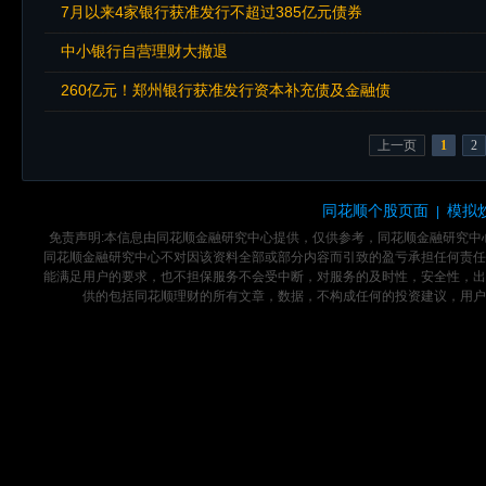
7月以来4家银行获准发行不超过385亿元债券
中小银行自营理财大撤退
260亿元！郑州银行获准发行资本补充债及金融债
上一页
1
2
同花顺个股页面
模拟
|
免责声明:本信息由同花顺金融研究中心提供，仅供参考，同花顺金融研究
同花顺金融研究中心不对因该资料全部或部分内容而引致的盈亏承担任何责任
能满足用户的要求，也不担保服务不会受中断，对服务的及时性，安全性，出
供的包括同花顺理财的所有文章，数据，不构成任何的投资建议，用户