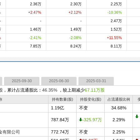
万
2.36万
2.30万
2.25万
%
+2.47%
+2.12%
-10.36%
-
-
-
2.47万
万
1.46万
1.49万
1.52万
%
-2.41%
-2.08%
+11.55%
万
7.85万
8.24万
8.11万
2025-09-30
2025-06-30
2025-03-31
股
，累计占流通股比：
46.35%
，较上期减少
67.11万股
称
持有数量(股)
持股变化(股)
占流通股比例
1.19亿
不变
34.68%
787.84万
-325.97万
2.29%
金有限公司
772.74万
不变
2.25%