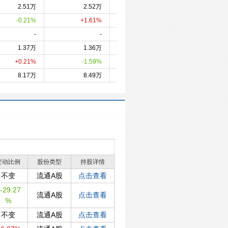
2.51万
2.52万
2.48万
2.6
-0.21%
+1.61%
-6.17%
+0.7
-
-
-
1.37万
1.36万
1.39万
1.3
+0.21%
-1.59%
+6.58%
-0.7
8.17万
8.49万
9.63万
9.3
变动比例
股份类型
持股详情
不变
流通A股
点击查看
-29.27
流通A股
点击查看
%
不变
流通A股
点击查看